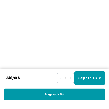
346,90 ₺
–
+
Sepete Ekle
Mağazada Bul