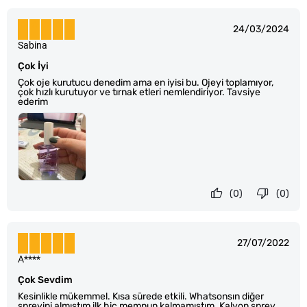
24/03/2024
Sabina
Çok İyi
Çok oje kurutucu denedim ama en iyisi bu. Ojeyi toplamıyor,
çok hızlı kurutuyor ve tırnak etleri nemlendiriyor. Tavsiye
ederim
(0)
(0)
27/07/2022
A****
Çok Sevdim
Kesinlikle mükemmel. Kısa sürede etkili. Whatsonsın diğer
spreyini almıştım ilk hiç memnun kalmamıştım. Kalyon sprey