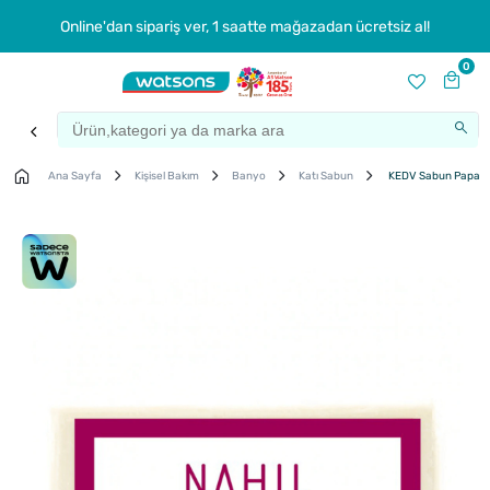
Online'dan sipariş ver, 1 saatte mağazadan ücretsiz al!
0
Ana Sayfa
Kişisel Bakım
Banyo
Katı Sabun
KEDV Sabun Papaty