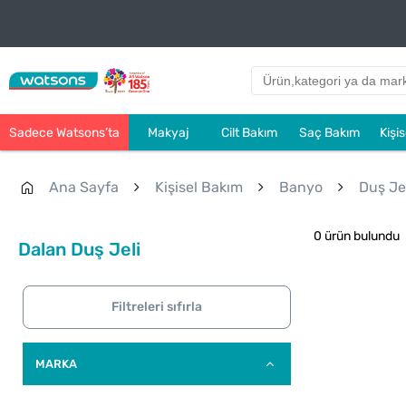
Sadece Watsons’ta
Makyaj
Cilt Bakım
Saç Bakım
Kişi
Ana Sayfa
Kişisel Bakım
Banyo
Duş Jel
0 ürün bulundu
Dalan Duş Jeli
Filtreleri sıfırla
MARKA