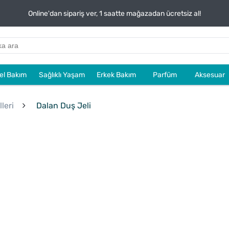
Online'dan sipariş ver, 1 saatte mağazadan ücretsiz al!
sel Bakım
Sağlıklı Yaşam
Erkek Bakım
Parfüm
Aksesuar
leri
Dalan Duş Jeli