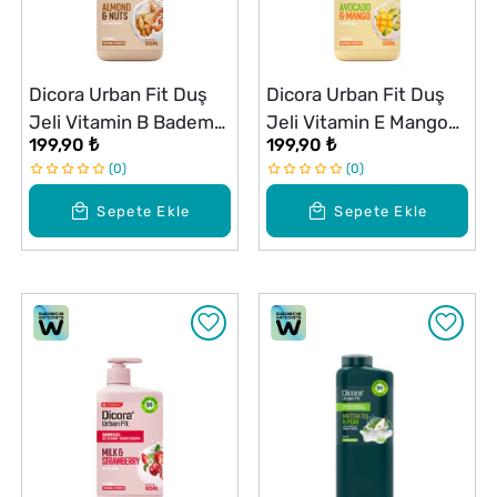
Dicora Urban Fit Duş
Dicora Urban Fit Duş
Jeli Vitamin B Badem
Jeli Vitamin E Mango
199,90 ₺
199,90 ₺
ve Fındık 825 ml
ve Avokado 825 ml
0
0
Sepete Ekle
Sepete Ekle