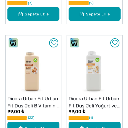
3
2
ml
Sepete Ekle
Sepete Ekle
Dicora Urban Fit Urban
Dicora Urban Fit Urban
Fit Duş Jeli B Vitamini
Fit Duş Jeli Yoğurt ve
99,00 ₺
99,00 ₺
Badem ve Fındık 400
Yulaf 400 ml
33
1
ml