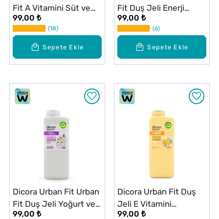
Fit A Vitamini Süt ve
Fit Duş Jeli Enerji
99,00 ₺
99,00 ₺
Kavun Duş Jeli 400 ml
Vetiver & Ginseng 400
18
6
ml
Sepete Ekle
Sepete Ekle
Dicora Urban Fit Urban
Dicora Urban Fit Duş
Fit Duş Jeli Yoğurt ve
Jeli E Vitamini
99,00 ₺
99,00 ₺
Fıstık 400 ml
Mango&Avokado 400