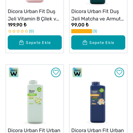
Dicora Urban Fit Duş
Dicora Urban Fit Duş
Jeli Vitamin B Çilek ve
Jeli Matcha ve Armut
199,90 ₺
99,00 ₺
Süt 825 ml
400 ml
0
3
Sepete Ekle
Sepete Ekle
Dicora Urban Fit Urban
Dicora Urban Fit Urban