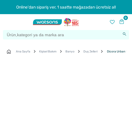
Online'dan sipariş ver, 1 saatte mağazadan ücretsiz al!
0
Ana Sayfa
Kişisel Bakım
Banyo
Duş Jelleri
Dicora Urban Fit D