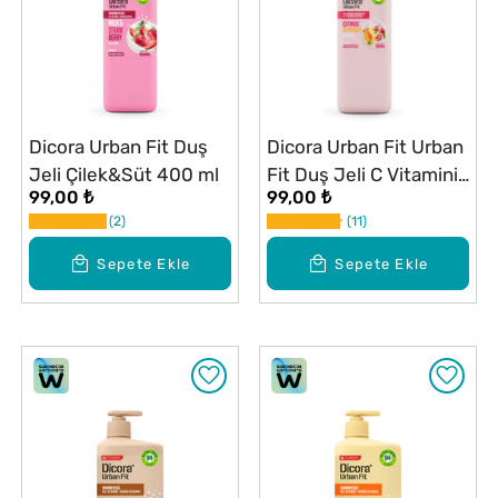
Dicora Urban Fit Duş
Dicora Urban Fit Urban
Jeli Çilek&Süt 400 ml
Fit Duş Jeli C Vitamini
99,00 ₺
99,00 ₺
Narenciye & Kayısı 400
2
11
ml
Sepete Ekle
Sepete Ekle