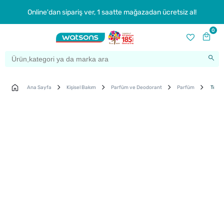
Online'dan sipariş ver, 1 saatte mağazadan ücretsiz al!
0
Ana Sayfa
Kişisel Bakım
Parfüm ve Deodorant
Parfüm
Tommy