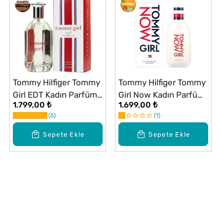
Tommy Hilfiger Tommy
Tommy Hilfiger Tommy
Girl EDT Kadın Parfüm
Girl Now Kadın Parfüm
1.799,00 ₺
1.699,00 ₺
100 ml
Edt 100 ml
5
1
Sepete Ekle
Sepete Ekle