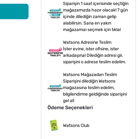
Siparişin 1 saat içerisinde seçtiğin
mağazamızda hazır olacak! 7 gün
içinde dilediğin zaman gelip
alabilirsin. Sana en yakın
mağazamızı seçmek için tıkla!
Watsons Adresine Teslim
İster evine, ister ofisine, ister
arkadaşına! Dilediğin adresi gir,
siparişini o adrese teslim edelim.
Watsons Mağazadan Teslim
Siparişini dilediğin Watsons
mağazasına teslim edelim,
bilgilendirme geldiğinde siparişini
gel al!
Ödeme Seçenekleri
Watsons Club