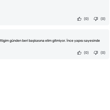
(0)
(0)
ttigim günden beri başkasına elim gitmiyor. İnce yapısı sayesinde
(0)
(0)