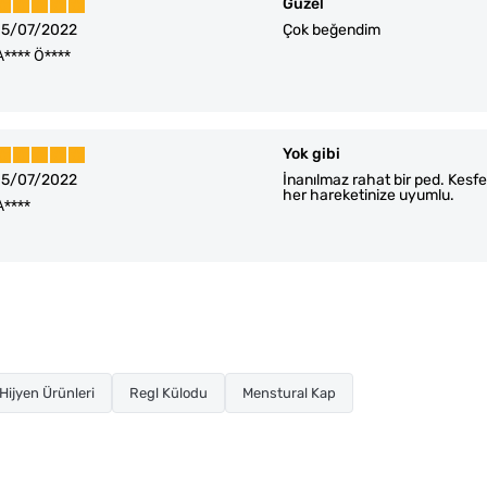
Güzel
15/07/2022
Çok beğendim
A**** Ö****
Yok gibi
15/07/2022
İnanılmaz rahat bir ped. Kesfe
her hareketinize uyumlu.
A****
Hijyen Ürünleri
Regl Külodu
Menstural Kap