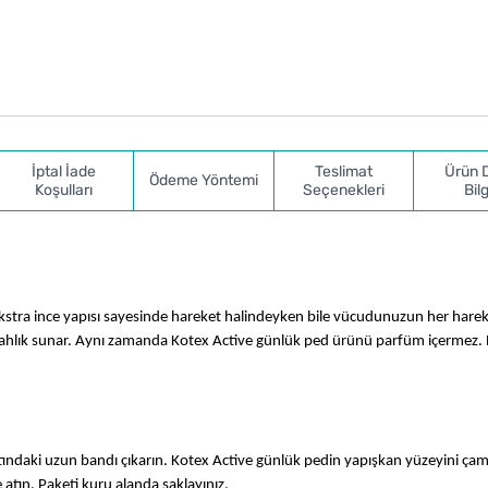
İptal İade
Teslimat
Ürün 
Ödeme Yöntemi
Koşulları
Seçenekleri
Bilg
Ekstra ince yapısı sayesinde hareket halindeyken bile vücudunuzun her harek
rahlık sunar. Aynı zamanda Kotex Active günlük ped ürünü parfüm içermez. B
ltındaki uzun bandı çıkarın. Kotex Active günlük pedin yapışkan yüzeyini çama
 atın. Paketi kuru alanda saklayınız.