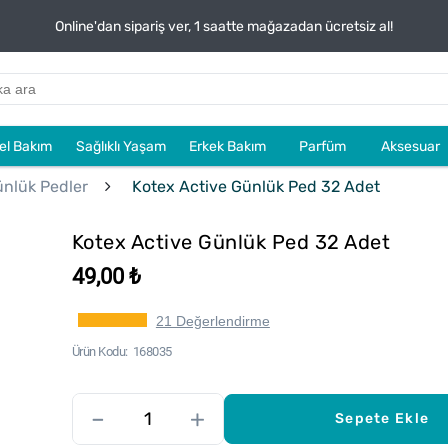
Online'dan sipariş ver, 1 saatte mağazadan ücretsiz al!
sel Bakım
Sağlıklı Yaşam
Erkek Bakım
Parfüm
Aksesuar
nlük Pedler
Kotex Active Günlük Ped 32 Adet
Kotex Active Günlük Ped 32 Adet
49,00 ₺
21 Değerlendirme
Ürün Kodu
168035
–
+
Sepete Ekle