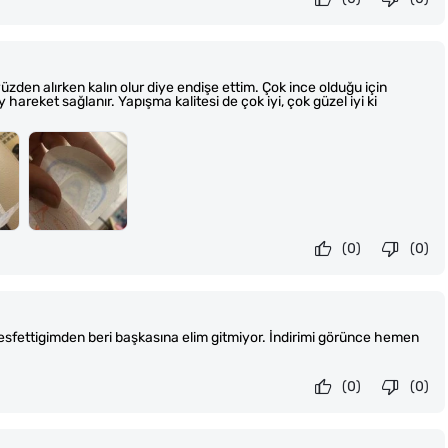
den alırken kalın olur diye endişe ettim. Çok ince olduğu için
 hareket sağlanır. Yapışma kalitesi de çok iyi, çok güzel iyi ki
(0)
(0)
esfettigimden beri başkasına elim gitmiyor. İndirimi görünce hemen
(0)
(0)