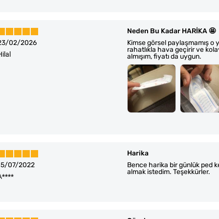
Neden Bu Kadar HARİKA 🤩
23/02/2026
Kimse görsel paylaşmamış o yüz
rahatlıkla hava geçirir ve kolay
Hilal
almışım, fiyatı da uygun.
Harika
15/07/2022
Bence harika bir günlük ped k
almak istedim. Teşekkürler.
A****