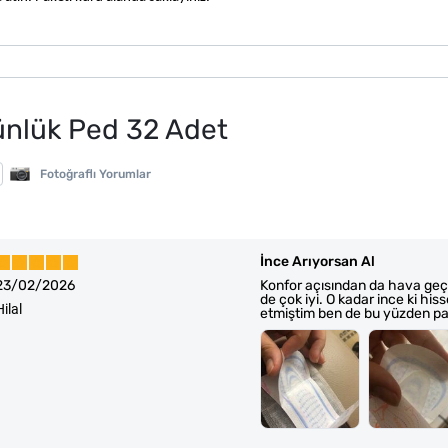
ünlük Ped 32 Adet
Fotoğraflı Yorumlar
İnce Arıyorsan Al
23/02/2026
Konfor açısından da hava geçir
de çok iyi. O kadar ince ki his
Hilal
etmiştim ben de bu yüzden pa