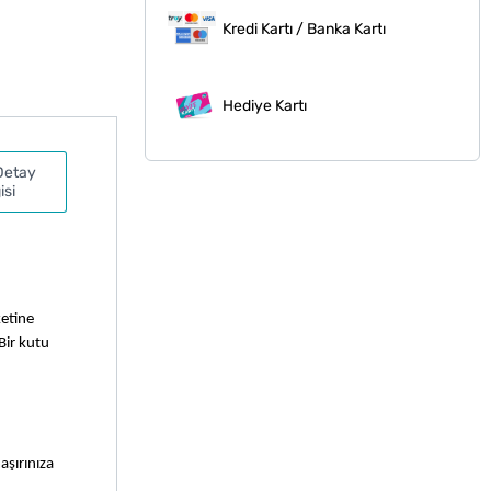
Kredi Kartı / Banka Kartı
Hediye Kartı
Detay
isi
etine 
ir kutu 
şırınıza 