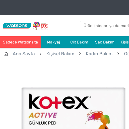
Sadece Watsons’ta
Makyaj
Cilt Bakım
Saç Bakım
Kişi
Ana Sayfa
Kişisel Bakım
Kadın Bakım
Gü