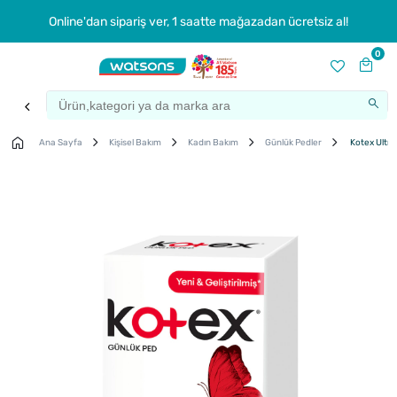
Online'dan sipariş ver, 1 saatte mağazadan ücretsiz al!
0
Ana Sayfa
Kişisel Bakım
Kadın Bakım
Günlük Pedler
Kotex Ultra