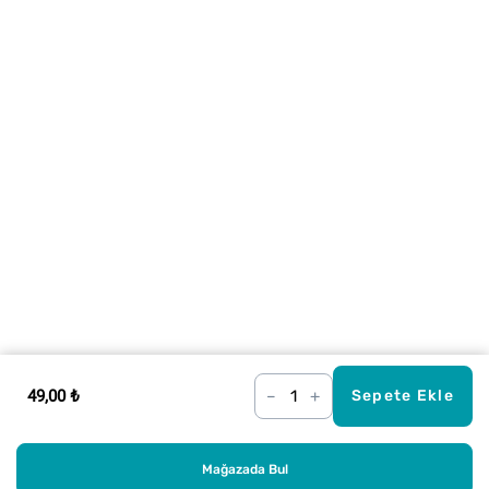
49,00 ₺
–
+
Sepete Ekle
Mağazada Bul