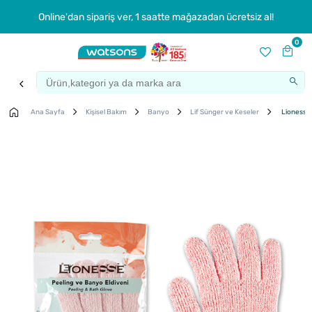
Online'dan sipariş ver, 1 saatte mağazadan ücretsiz al!
0
Ana Sayfa
Kişisel Bakım
Banyo
Lif Sünger ve Keseler
Lionesse 