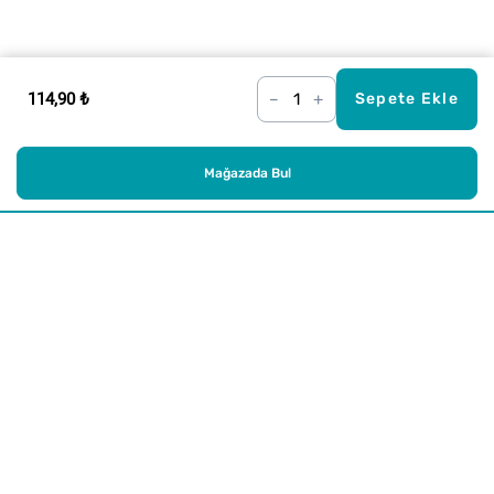
114,90 ₺
–
+
Sepete Ekle
Mağazada Bul
Alışveriş
Kurumsal