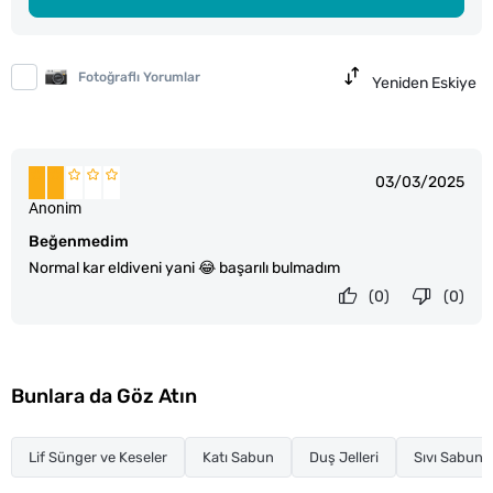
Fotoğraflı Yorumlar
Yeniden Eskiye
03/03/2025
Anonim
Beğenmedim
Normal kar eldiveni yani 😂 başarılı bulmadım
(0)
(0)
Bunlara da Göz Atın
Lif Sünger ve Keseler
Katı Sabun
Duş Jelleri
Sıvı Sabun