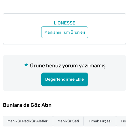
LIONESSE
Markanın Tüm Ürünleri
Ürüne henüz yorum yazılmamış
Değerlendirme Ekle
Bunlara da Göz Atın
Manikür Pedikür Aletleri
Manikür Seti
Tırnak Fırçası
Tırn