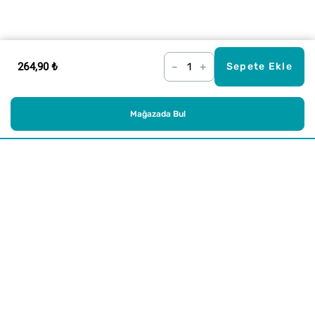
264,90 ₺
–
+
Sepete Ekle
Mağazada Bul
Alışveriş
Kurumsal