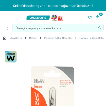
Online'dan sipariş ver, 1 saatte mağazadan ücretsiz al!
0
Ana Sayfa
Makyaj
Manikür Pedikür Gereçleri
Manikür Pedikür Aletleri