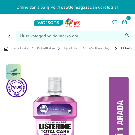
Online'dan sipariş ver, 1 saatte mağazadan ücretsiz al!
0
Ana Sayfa
Kişisel Bakım
Ağız Bakım
Ağız Bakım Suyu
Listerine 