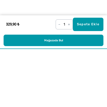
329,90 ₺
–
+
Sepete Ekle
Mağazada Bul
Alışveriş
Kurumsal