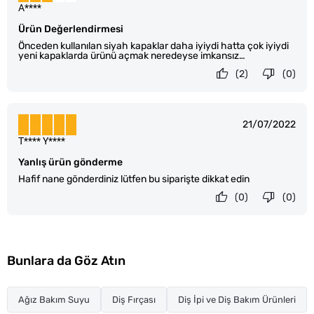
A****
Ürün Değerlendirmesi
Önceden kullanılan siyah kapaklar daha iyiydi hatta çok iyiydi
yeni kapaklarda ürünü açmak neredeyse imkansız…
(2)
(0)
21/07/2022
T**** Y****
Yanlış ürün gönderme
Hafif nane gönderdiniz lütfen bu siparişte dikkat edin
(0)
(0)
Bunlara da Göz Atın
Ağız Bakım Suyu
Diş Fırçası
Diş İpi ve Diş Bakım Ürünleri