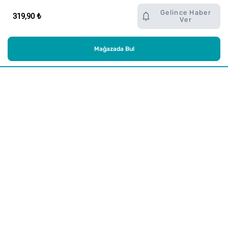
Gelince Haber
319,90 ₺
Ver
Mağazada Bul
Alışveriş
Kurumsal
Watsons Club