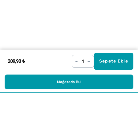
209,90 ₺
–
+
Sepete Ekle
Mağazada Bul