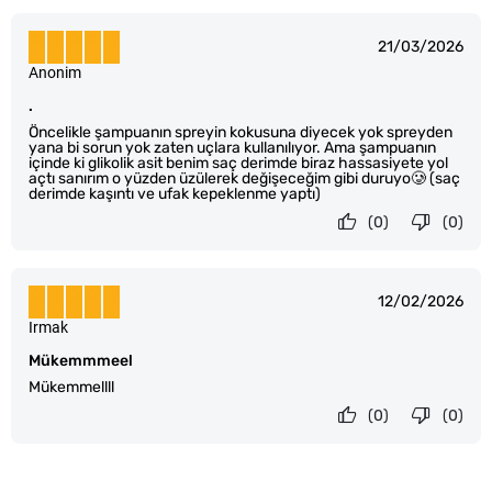
21/03/2026
Anonim
.
Öncelikle şampuanın spreyin kokusuna diyecek yok spreyden
yana bi sorun yok zaten uçlara kullanılıyor. Ama şampuanın
içinde ki glikolik asit benim saç derimde biraz hassasiyete yol
açtı sanırım o yüzden üzülerek değişeceğim gibi duruyo🥲 (saç
derimde kaşıntı ve ufak kepeklenme yaptı)
(0)
(0)
12/02/2026
Irmak
Mükemmmeel
Mükemmellll
(0)
(0)