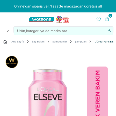
Online'dan sipariş ver, 1 saatte mağazadan ücretsiz al!
0
Ana Sayfa
Saç Bakım
Şampuanlar
Şampuan
L'Oreal Paris Els