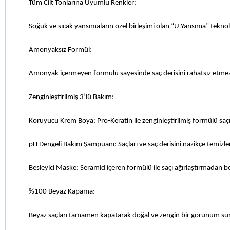
Tüm Cilt Tonlarına Uyumlu Renkler: 
Soğuk ve sıcak yansımaların özel birleşimi olan “U Yansıma” tekno
Amonyaksız Formül: 
Amonyak içermeyen formülü sayesinde saç derisini rahatsız etmez
Zenginleştirilmiş 3’lü Bakım: 
Koruyucu Krem Boya: Pro-Keratin ile zenginleştirilmiş formülü saç
pH Dengeli Bakım Şampuanı: Saçları ve saç derisini nazikçe temizler,
Besleyici Maske: Seramid içeren formülü ile saçı ağırlaştırmadan bes
%100 Beyaz Kapama: 
Beyaz saçları tamamen kapatarak doğal ve zengin bir görünüm su