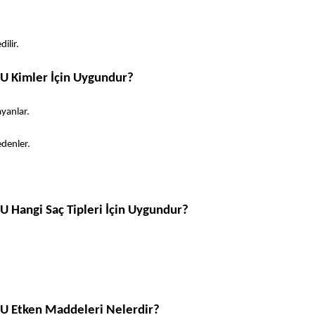
ilir.
7U Kimler İçin Uygundur?
yanlar. 
denler. 
U Hangi Saç Tipleri İçin Uygundur?
7U Etken Maddeleri Nelerdir?