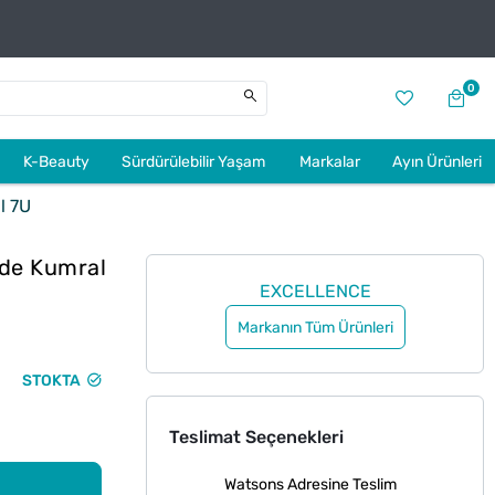
0
K-Beauty
Sürdürülebilir Yaşam
Markalar
Ayın Ürünleri
l 7U
ude Kumral
EXCELLENCE
Markanın Tüm Ürünleri
STOKTA
Teslimat Seçenekleri
Watsons Adresine Teslim