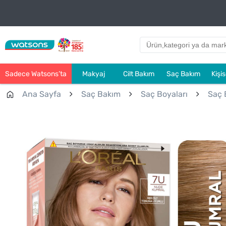
Sadece Watsons’ta
Makyaj
Cilt Bakım
Saç Bakım
Kişi
Ana Sayfa
Saç Bakım
Saç Boyaları
Saç 