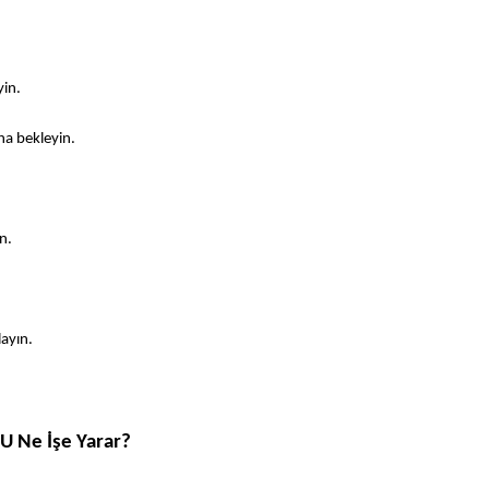
in. 
ha bekleyin.
n.
ayın. 
U Ne İşe Yarar?