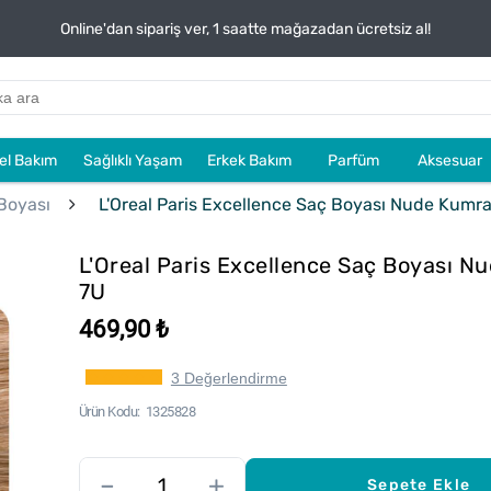
Online'dan sipariş ver, 1 saatte mağazadan ücretsiz al!
sel Bakım
Sağlıklı Yaşam
Erkek Bakım
Parfüm
Aksesuar
Boyası
L'Oreal Paris Excellence Saç Boyası Nude Kumra
L'Oreal Paris Excellence Saç Boyası N
7U
469,90 ₺
3 Değerlendirme
Ürün Kodu
1325828
–
+
Sepete Ekle