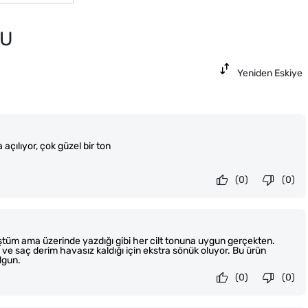
7U
Yeniden Eskiye
açılıyor, çok güzel bir ton
(0)
(0)
m ama üzerinde yazdığı gibi her cilt tonuna uygun gerçekten.
ve saç derim havasız kaldığı için ekstra sönük oluyor. Bu ürün
lgun.
(0)
(0)