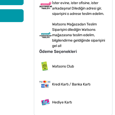
İster evine, ister ofisine, ister
arkadaşına! Dilediğin adresi gir,
siparişini o adrese teslim edelim.
Watsons Mağazadan Teslim
Siparişini dilediğin Watsons
mağazasına teslim edelim,
bilgilendirme geldiğinde siparişini
gel al!
Ödeme Seçenekleri
Watsons Club
Kredi Kartı / Banka Kartı
Hediye Kartı