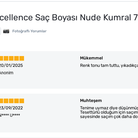
Excellence Saç Boyası Nude Kumral 
Fotoğraflı Yorumlar
Mükemmel
20/01/2025
Renk tonu tam tuttu, yıkadıkça 
Anonim
Muhteşem
23/09/2022
Tenime uymaz diye düşünmüştü
Tesettürlü olduğum için saçım 
N**** U****
sayesinde saçım çok daha do