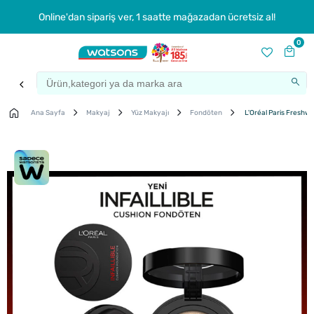
Online'dan sipariş ver, 1 saatte mağazadan ücretsiz al!
0
Ana Sayfa
Makyaj
Yüz Makyajı
Fondöten
L'Oréal Paris Freshw