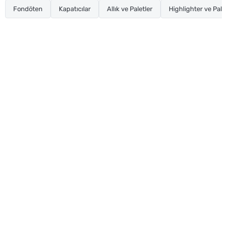
Fondöten
Kapatıcılar
Allık ve Paletler
Highlighter ve Palet