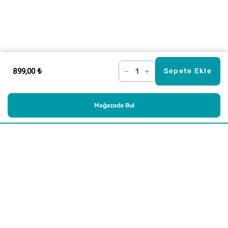
899,00 ₺
–
+
Sepete Ekle
Mağazada Bul
Alışveriş