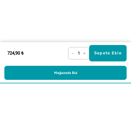
724,90 ₺
–
+
Sepete Ekle
Mağazada Bul
Alışveriş