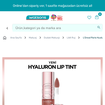
Online'dan sipariş ver, 1 saatte mağazadan ücretsiz al!
0
Ana Sayfa
Makyaj
Dudak Makyajı
Likit Ruj
L'Oreal Paris Hyalur