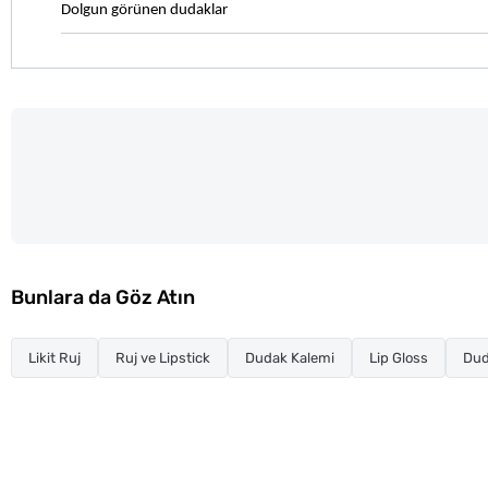
Dolgun görünen dudaklar
Bunlara da Göz Atın
Likit Ruj
Ruj ve Lipstick
Dudak Kalemi
Lip Gloss
Dud