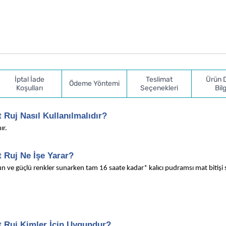
İptal İade
Teslimat
Ürün 
Ödeme Yöntemi
Koşulları
Seçenekleri
Bilg
t Ruj Nasıl Kullanılmalıdır?
ır.
t Ruj Ne İşe Yarar?
 ve güçlü renkler sunarken tam 16 saate kadar* kalıcı pudramsı mat bitişi
at Ruj Kimler İçin Uygundur?