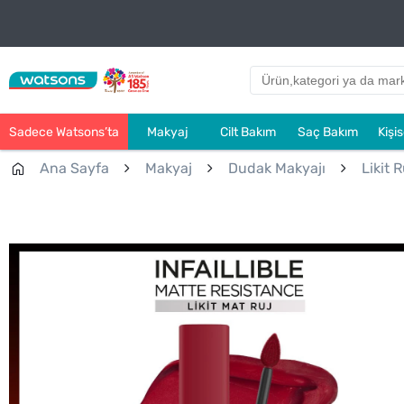
Sadece Watsons’ta
Makyaj
Cilt Bakım
Saç Bakım
Kişi
Ana Sayfa
Makyaj
Dudak Makyajı
Likit R