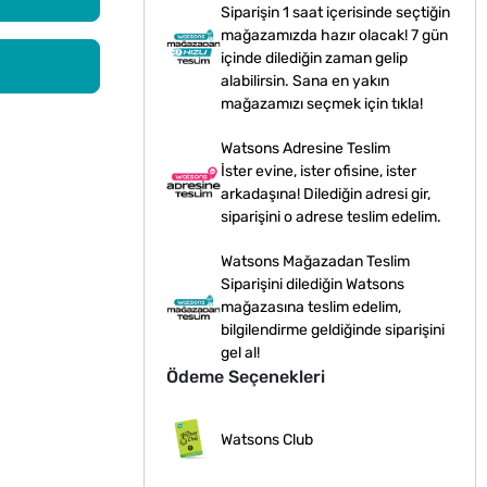
Siparişin 1 saat içerisinde seçtiğin
mağazamızda hazır olacak! 7 gün
içinde dilediğin zaman gelip
alabilirsin. Sana en yakın
mağazamızı seçmek için tıkla!
Watsons Adresine Teslim
İster evine, ister ofisine, ister
arkadaşına! Dilediğin adresi gir,
siparişini o adrese teslim edelim.
Watsons Mağazadan Teslim
Siparişini dilediğin Watsons
mağazasına teslim edelim,
bilgilendirme geldiğinde siparişini
gel al!
Ödeme Seçenekleri
Watsons Club