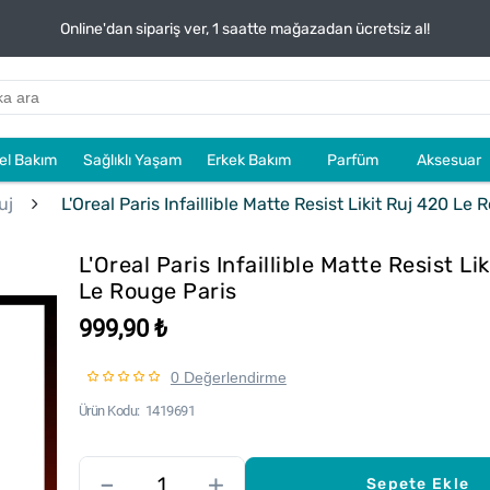
Online'dan sipariş ver, 1 saatte mağazadan ücretsiz al!
sel Bakım
Sağlıklı Yaşam
Erkek Bakım
Parfüm
Aksesuar
uj
L'Oreal Paris Infaillible Matte Resist Likit Ruj 420 Le 
L'Oreal Paris Infaillible Matte Resist Li
Le Rouge Paris
999,90 ₺
0 Değerlendirme
Ürün Kodu
1419691
–
+
Sepete Ekle