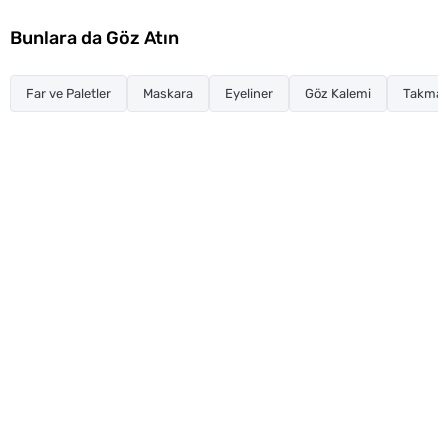
Bunlara da Göz Atın
Far ve Paletler
Maskara
Eyeliner
Göz Kalemi
Takma K