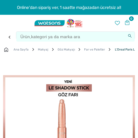
Online'dan sipariş ver, 1 saatte mağazadan ücretsiz al!
0
Ana Sayfa
Makyaj
Göz Makyajı
Far ve Paletler
L’Oreal Paris Le