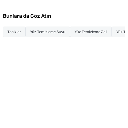
Bunlara da Göz Atın
Tonikler
Yüz Temizleme Suyu
Yüz Temizleme Jeli
Yüz T