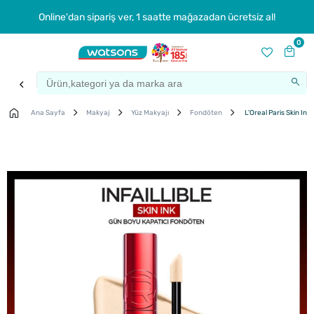
Online'dan sipariş ver, 1 saatte mağazadan ücretsiz al!
0
Ana Sayfa
Makyaj
Yüz Makyajı
Fondöten
L'Oreal Paris Skin In