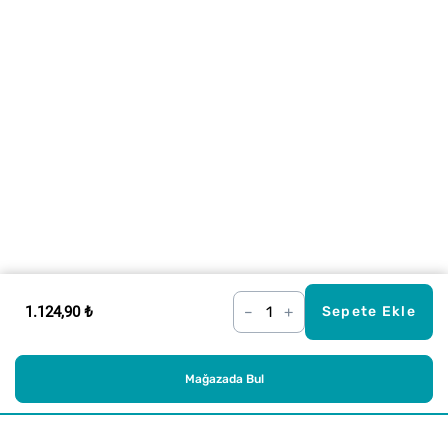
1.124,90 ₺
–
+
Sepete Ekle
Mağazada Bul