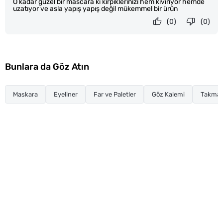
O kadar güzel bir mascara ki kirpiklerinizi hem kıvırıyor hemde
uzatıyor ve asla yapış yapış değil mükemmel bir ürün
(0)
(0)
Bunlara da Göz Atın
Maskara
Eyeliner
Far ve Paletler
Göz Kalemi
Takma K