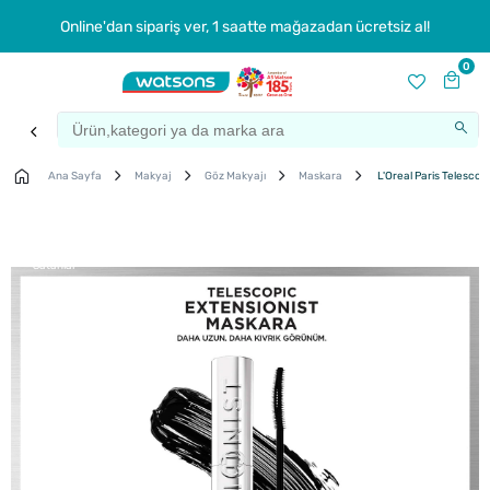
Online'dan sipariş ver, 1 saatte mağazadan ücretsiz al!
0
Ana Sayfa
Makyaj
Göz Makyajı
Maskara
L'Oreal Paris Telescop
Çok
Satanlar