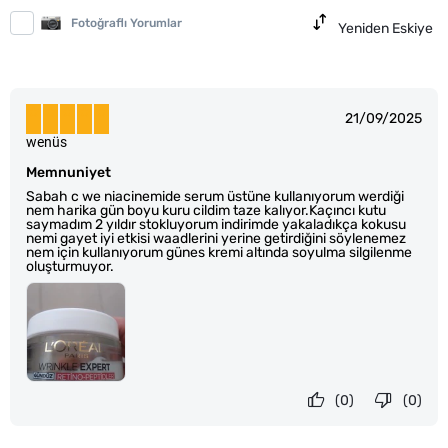
Fotoğraflı Yorumlar
Yeniden Eskiye
21/09/2025
wenüs
Memnuniyet
Sabah c we niacinemide serum üstüne kullanıyorum werdiği
nem harika gün boyu kuru cildim taze kalıyor.Kaçıncı kutu
saymadım 2 yıldır stokluyorum indirimde yakaladıkça kokusu
nemi gayet iyi etkisi waadlerini yerine getirdiğini söylenemez
nem için kullanıyorum günes kremi altında soyulma silgilenme
oluşturmuyor.
(0)
(0)