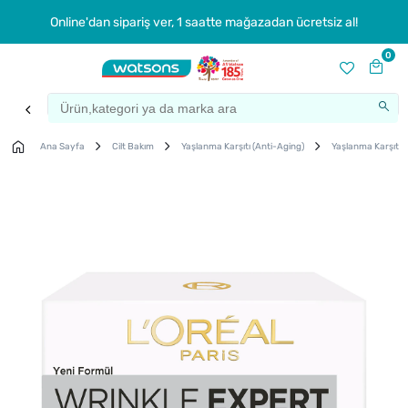
Online'dan sipariş ver, 1 saatte mağazadan ücretsiz al!
0
Ana Sayfa
Cilt Bakım
Yaşlanma Karşıtı (Anti-Aging)
Yaşlanma Karşıtı 