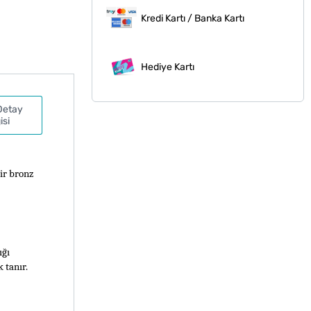
Kredi Kartı / Banka Kartı
Hediye Kartı
Detay
isi
r bronz 
ğı 
 tanır.