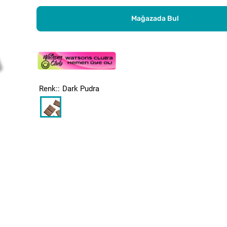
Mağazada Bul
Renk:
Dark Pudra