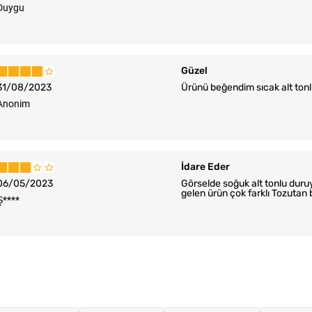
Duygu
Güzel
31/08/2023
Ürünü beğendim sıcak alt ton
Anonim
İdare Eder
06/05/2023
Görselde soğuk alt tonlu duruy
gelen ürün çok farklı Tozutan 
Ş****