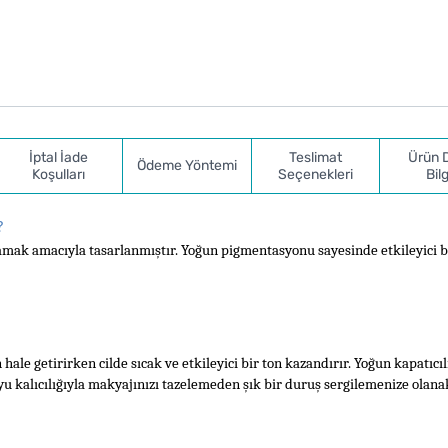
İptal İade
Teslimat
Ürün 
Ödeme Yöntemi
Koşulları
Seçenekleri
Bilg
?
amak amacıyla tasarlanmıştır. Yoğun pigmentasyonu sayesinde etkileyici bi
le getirirken cilde sıcak ve etkileyici bir ton kazandırır. Yoğun kapatıcılı
u kalıcılığıyla makyajınızı tazelemeden şık bir duruş sergilemenize olanak