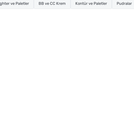
ghter ve Paletler
BB ve CC Krem
Kontür ve Paletler
Pudralar