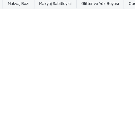
Makyaj Bazı
Makyaj Sabitleyici
Glitter ve Yüz Boyası
Cush