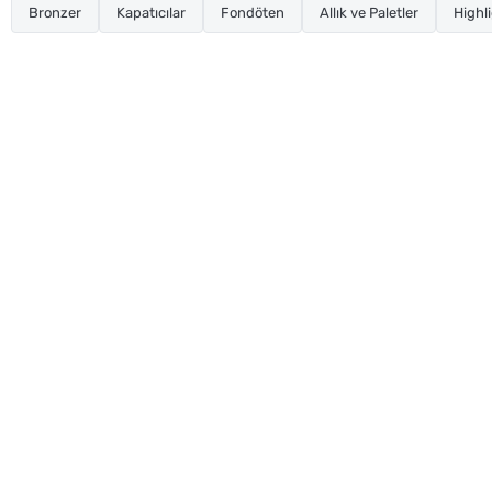
Bronzer
Kapatıcılar
Fondöten
Allık ve Paletler
Highli