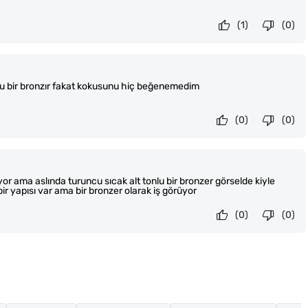
(1)
(0)
lu bir bronzır fakat kokusunu hiç beğenemedim
(0)
(0)
or ama aslında turuncu sıcak alt tonlu bir bronzer görselde kiyle
bir yapısı var ama bir bronzer olarak iş görüyor
(0)
(0)