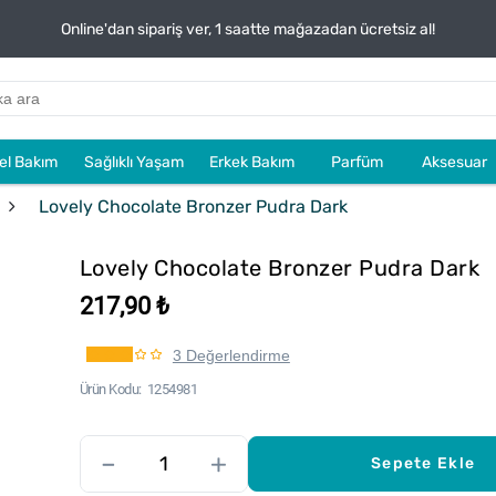
Online'dan sipariş ver, 1 saatte mağazadan ücretsiz al!
sel Bakım
Sağlıklı Yaşam
Erkek Bakım
Parfüm
Aksesuar
Lovely Chocolate Bronzer Pudra Dark
Lovely Chocolate Bronzer Pudra Dark
217,90 ₺
3 Değerlendirme
Ürün Kodu
1254981
–
+
Sepete Ekle