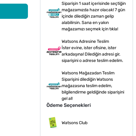
Siparişin 1 saat içerisinde seçtiğin
mağazamızda hazır olacak! 7 gün
içinde dilediğin zaman gelip
alabilirsin. Sana en yakın
mağazamızı seçmek için tıkla!
Watsons Adresine Teslim
İster evine, ister ofisine, ister
arkadaşına! Dilediğin adresi gir,
siparişini o adrese teslim edelim.
Watsons Mağazadan Teslim
Siparişini dilediğin Watsons
mağazasına teslim edelim,
bilgilendirme geldiğinde siparişini
gel al!
Ödeme Seçenekleri
Watsons Club