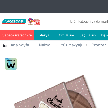
Sadece Watsons’ta
Makyaj
Cilt Bakım
Saç Bakım
Kişi
Ana Sayfa
Makyaj
Yüz Makyajı
Bronzer