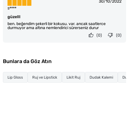
30/10/2022
s****
güzelll
ben. beğendim şekerli bir kokusu. var. ancak saatlerce
durmuyor ama altına nemlendirici sürerseniz durur
(0)
(0)
Bunlara da Göz Atın
Lip Gloss
Ruj ve Lipstick
Likit Ruj
Dudak Kalemi
Dud