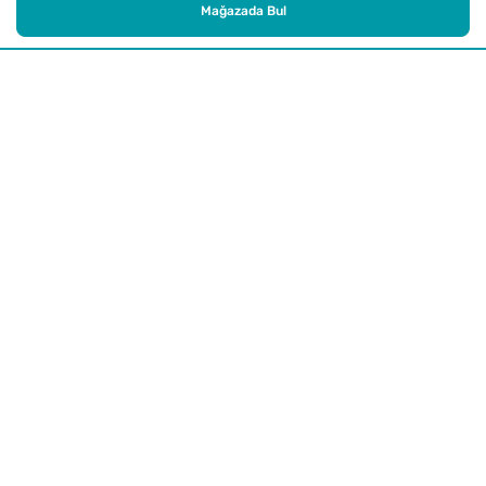
Mağazada Bul
Alışveriş
Kurumsal
Watsons Club
Yardım
Yasal