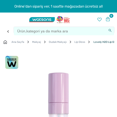
Online'dan sipariş ver, 1 saatte mağazadan ücretsiz al!
0
Ana Sayfa
Makyaj
Dudak Makyajı
Lip Gloss
Lovely H2O Lip Glos