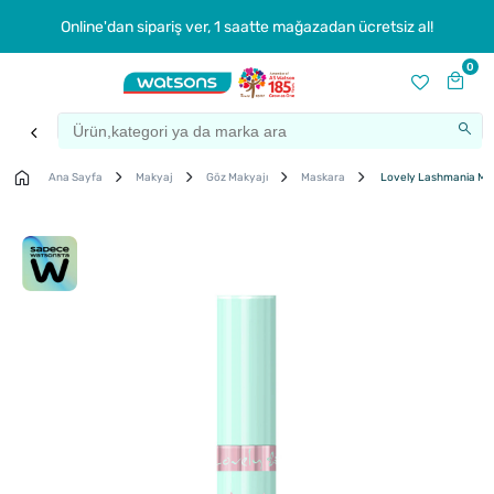
Online'dan sipariş ver, 1 saatte mağazadan ücretsiz al!
0
Ana Sayfa
Makyaj
Göz Makyajı
Maskara
Lovely Lashmania Ma