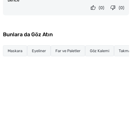
bence
(0)
(0)
Bunlara da Göz Atın
Maskara
Eyeliner
Far ve Paletler
Göz Kalemi
Takma K