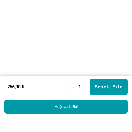
256,90 ₺
–
+
Sepete Ekle
Mağazada Bul