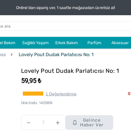
Online'dan sipariş ver, 1 saatte mağazadan ücretsiz al!
sel Bakım
Sağlıklı Yaşam
Erkek Bakım
Parfüm
Aksesuar
oss
Lovely Pout Dudak Parlatıcısı No: 1
Lovely Pout Dudak Parlatıcısı No: 1
59,95 ₺
S
1 Değerlendirme
Ürün Kodu
1425858
Gelince
–
+
Haber Ver