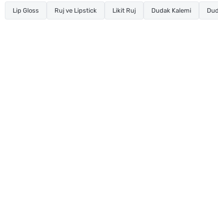
Lip Gloss
Ruj ve Lipstick
Likit Ruj
Dudak Kalemi
Dud