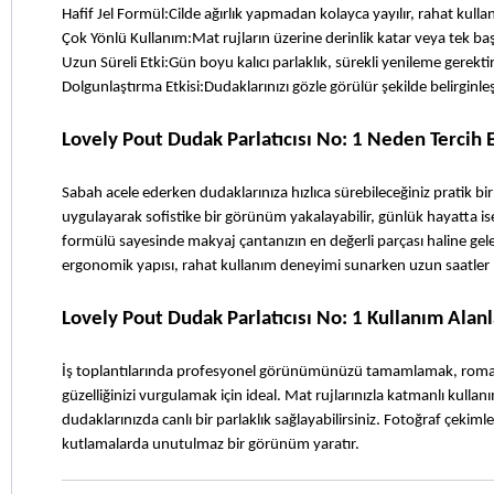
Hafif Jel Formül:Cilde ağırlık yapmadan kolayca yayılır, rahat kulla
Çok Yönlü Kullanım:Mat rujların üzerine derinlik katar veya tek 
Uzun Süreli Etki:Gün boyu kalıcı parlaklık, sürekli yenileme gerekt
Dolgunlaştırma Etkisi:Dudaklarınızı gözle görülür şekilde belirginleşti
Lovely Pout Dudak Parlatıcısı No: 1 Neden Tercih 
Sabah acele ederken dudaklarınıza hızlıca sürebileceğiniz pratik bi
uygulayarak sofistike bir görünüm yakalayabilir, günlük hayatta ise 
formülü sayesinde makyaj çantanızın en değerli parçası haline ge
ergonomik yapısı, rahat kullanım deneyimi sunarken uzun saatler 
Lovely Pout Dudak Parlatıcısı No: 1 Kullanım Alanl
İş toplantılarında profesyonel görünümünüzü tamamlamak, romantik
güzelliğinizi vurgulamak için ideal. Mat rujlarınızla katmanlı kullanım
dudaklarınızda canlı bir parlaklık sağlayabilirsiniz. Fotoğraf çekiml
kutlamalarda unutulmaz bir görünüm yaratır.