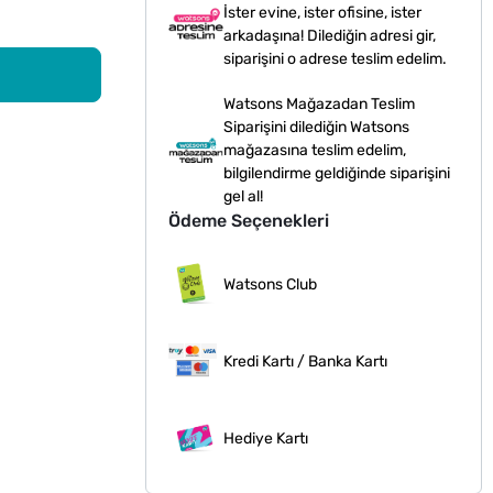
İster evine, ister ofisine, ister
arkadaşına! Dilediğin adresi gir,
siparişini o adrese teslim edelim.
Watsons Mağazadan Teslim
Siparişini dilediğin Watsons
mağazasına teslim edelim,
bilgilendirme geldiğinde siparişini
gel al!
Ödeme Seçenekleri
Watsons Club
Kredi Kartı / Banka Kartı
Hediye Kartı