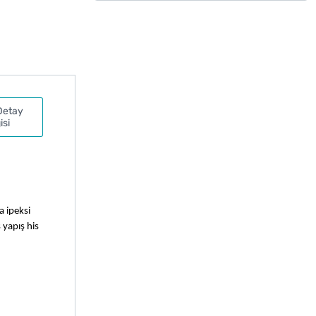
Detay
isi
 ipeksi 
yapış his 