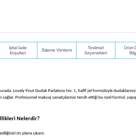
İptal İade
Teslimat
Ürün 
Ödeme Yöntemi
Koşulları
Seçenekleri
Bilg
ada. Lovely Pout Dudak Parlatıcısı No: 1, hafif jel formülüyle dudaklarınıza
ğlar. Profesyonel makyaj sanatçılarının tercih ettiği bu özel formül, yapış 
likleri Nelerdir?
elliğinizi ön plana çıkarır.