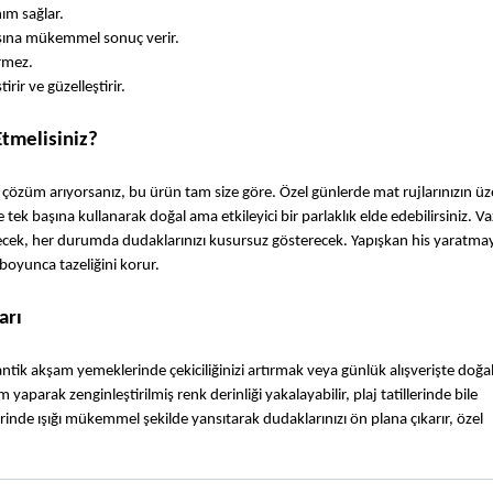
nım sağlar.
başına mükemmel sonuç verir.
irmez.
rir ve güzelleştirir.
Etmelisiniz?
r çözüm arıyorsanız, bu ürün tam size göre. Özel günlerde mat rujlarınızın üze
tek başına kullanarak doğal ama etkileyici bir parlaklık elde edebilirsiniz. Va
lecek, her durumda dudaklarınızı kusursuz gösterecek. Yapışkan his yaratmay
boyunca tazeliğini korur.
arı
 akşam yemeklerinde çekiciliğinizi artırmak veya günlük alışverişte doğal
 yaparak zenginleştirilmiş renk derinliği yakalayabilir, plaj tatillerinde bile 
erinde ışığı mükemmel şekilde yansıtarak dudaklarınızı ön plana çıkarır, özel 