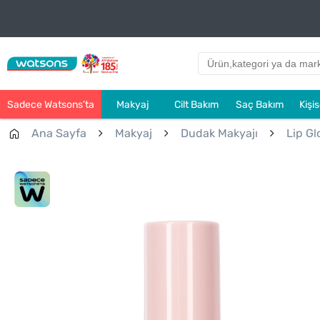
Sadece Watsons’ta
Makyaj
Cilt Bakım
Saç Bakım
Kişi
Ana Sayfa
Makyaj
Dudak Makyajı
Lip Gl