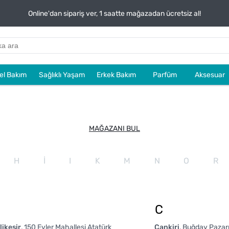
Online'dan sipariş ver, 1 saatte mağazadan ücretsiz al!
sel Bakım
Sağlıklı Yaşam
Erkek Bakım
Parfüm
Aksesuar
MAĞAZANI BUL
H
İ
I
K
M
N
O
R
C
likesir
150 Evler Mahallesi Atatürk
Cankiri
Buğday Pazar