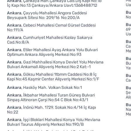
Me
Ankara
Çankaya Mah.Çankaya Cad.Dış Kapı No:1b
Ua
İç Kapı No:13 Çankaya/Ankara Uavt:1368488712
Bu
Ankara
Çayyolu Mahallesi Angora Caddesi
No
Beysupark Sitesi No: 209/16 No:200/A
Bu
Ankara
Cebeci Mahallesi Cemal Gürsel Caddesi
69
No:111/A
Ua
Ankara
Cumhuriyet Mahallesi Kızılay Sakarya
Bu
Cad.No:8/A
Ca
Ankara
Etiler Mahallesi Ayaş Ankara Yolu Bulvari
Me
Optimum Ankara Alişveriş Merkezi No:93
Bu
Ankara
Gazi Mahhallesi Konya Devlet Yolu Mevlana
Bu
Bulvari Ankamall Alişveriş Merkezi No:2 Kat:-1
Ya
Ankara
Göksu Mahallesi 1tbmm Caddesi No:8 İç
Bu
Kapi No:45 Kaşmir Center Alişveriş Merkezi No:1/F
Ca
Ankara
Hasköy Mah. Volkan Sokak No:1
Bu
Şe
Ankara
İlkbahar Mahallesi Turan Güneş Bulvari
Al
Sinpaş Altinoran Çarşi No:54 C Blok No:43/1
Bu
Ankara
İnönü Mah. 1729. Sokak No:4/14 İç Kapı
Na
No:22
Me
Ankara
İşçi Bloklari Mahallesi Konya Yolu Mevlana
Bulvari Taurus Alişveriş Merkezi No:190/B