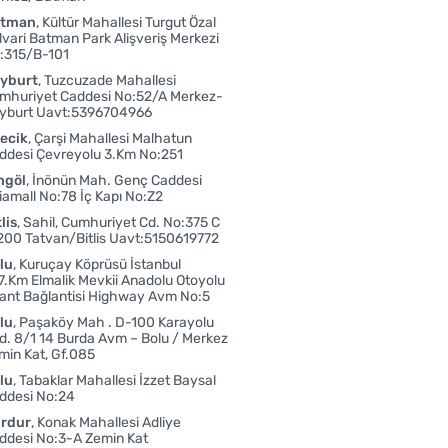
atman
Kültür Mahallesi Turgut Özal
lvari Batman Park Alişveriş Merkezi
:315/B-101
yburt
Tuzcuzade Mahallesi
mhuriyet Caddesi No:52/A Merkez-
yburt Uavt:5396704966
lecik
Çarşi Mahallesi Malhatun
ddesi Çevreyolu 3.Km No:251
ngöl
İnönün Mah. Genç Caddesi
liamall No:78 İç Kapı No:Z2
lis
Sahil, Cumhuriyet Cd. No:375 C
200 Tatvan/Bitlis Uavt:5150619772
lu
Kuruçay Köprüsü İstanbul
7.Km Elmalik Mevkii Anadolu Otoyolu
ant Bağlantisi Highway Avm No:5
lu
Paşaköy Mah . D-100 Karayolu
d. 8/1 14 Burda Avm – Bolu / Merkez
min Kat, Gf.085
lu
Tabaklar Mahallesi İzzet Baysal
ddesi No:24
rdur
Konak Mahallesi Adliye
ddesi No:3-A Zemin Kat