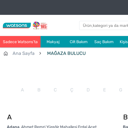
Sadece Watsons’ta
Makyaj
Cilt Bakım
Saç Bakım
Kişi
Ana Sayfa
MAĞAZA BULUCU
A
B
C
Ç
D
E
G
A
B
Adana
Ahmet Remzi Yüreğir Mahallesi Erdal Acet
Ba