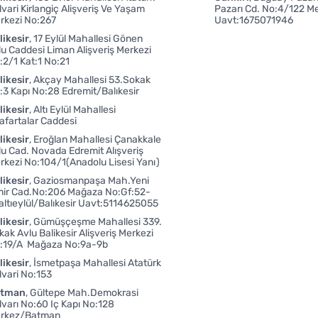
lvari Kirlangiç Alişveriş Ve Yaşam
Pazarı Cd. No:4/122 Me
rkezi No:267
Uavt:1675071946
likesir
17 Eylül Mahallesi Gönen
lu Caddesi Liman Alişveriş Merkezi
:2/1 Kat:1 No:21
likesir
Akçay Mahallesi 53.Sokak
:3 Kapı No:28 Edremit/Balıkesir
likesir
Altı Eylül Mahallesi
afartalar Caddesi
likesir
Eroğlan Mahallesi Çanakkale
lu Cad. Novada Edremit Alışveriş
rkezi No:104/1(Anadolu Lisesi Yanı)
likesir
Gaziosmanpaşa Mah.Yeni
mir Cad.No:206 Mağaza No:Gf:52-
altıeylül/Balıkesir Uavt:5114625055
likesir
Gümüşçeşme Mahallesi 339.
kak Avlu Balikesir Alişveriş Merkezi
:19/A Mağaza No:9a-9b
likesir
İsmetpaşa Mahallesi Atatürk
lvari No:153
atman
Gültepe Mah.Demokrasi
lvarı No:60 Iç Kapı No:128
rkez/Batman