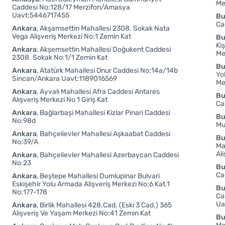
Me
Caddesi No:128/17 Merzifon/Amasya
Uavt:5446717455
Bu
Ca
Ankara
Akşamsettin Mahallesi 2308. Sokak Nata
Vega Alişveriş Merkezi No:1 Zemin Kat
Bu
Kiş
Ankara
Akşemsettin Mahallesi Doğukent Caddesi
Me
2308. Sokak No:1/1 Zemin Kat
Bu
Ankara
Atatürk Mahallesi Onur Caddesi No:14a/14b
Yo
Sincan/Ankara Uavt:1189016569
Me
Ankara
Ayvalı Mahallesi Afra Caddesi Antares
Bu
Alışveriş Merkezi No 1 Giriş Kat
Ca
Ankara
Bağlarbaşi Mahallesi Kizlar Pinari Caddesi
Bu
No:98d
Mu
Ankara
Bahçelievler Mahallesi Aşkaabat Caddesi
Bu
No:39/A
Ma
Al
Ankara
Bahçelievler Mahallesi Azerbaycan Caddesi
No:23
Bu
Ca
Ankara
Beştepe Mahallesi Dumlupinar Bulvari
Eskişehir Yolu Armada Alişveriş Merkezi No:6 Kat.1
Bu
No:177-178
Ca
Ua
Ankara
Birlik Mahallesi 428.Cad. (Eski 3 Cad.) 365
Alişveriş Ve Yaşam Merkezi No:41 Zemin Kat
Bu