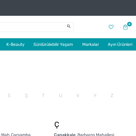
0
K-Beauty
Sürdürülebilir Yaşam
Markalar
Ayın Ürünleri
S
Ş
T
U
V
Y
Z
Ç
ı Mah.Çarşamba
Çanakkale
Barbaros Mahallesi