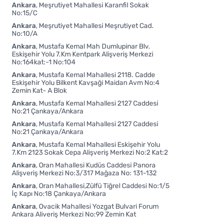
Ankara
Meşrutiyet Mahallesi Karanfil Sokak
No:15/C
Ankara
Meşrutiyet Mahallesi Meşrutiyet Cad.
No:10/A
Ankara
Mustafa Kemal Mah Dumlupinar Blv.
Eskişehir Yolu 7.Km Kentpark Alişveriş Merkezi
No:164kat:-1 No:104
Ankara
Mustafa Kemal Mahallesi 2118. Cadde
Eskişehir Yolu Bilkent Kavşaği Maidan Avm No:4
Zemin Kat- A Blok
Ankara
Mustafa Kemal Mahallesi 2127 Caddesi
No:21 Çankaya/Ankara
Ankara
Mustafa Kemal Mahallesi 2127 Caddesi
No:21 Çankaya/Ankara
Ankara
Mustafa Kemal Mahallesi Eskişehir Yolu
7.Km 2123 Sokak Cepa Alişveriş Merkezi No:2 Kat:2
Ankara
Oran Mahallesi Kudüs Caddesi Panora
Alişveriş Merkezi No:3/317 Mağaza No: 131-132
Ankara
Oran Mahallesi,Zülfü Tiğrel Caddesi No:1/5
İç Kapı No:18 Çankaya/Ankara
Ankara
Ovacik Mahallesi Yozgat Bulvari Forum
Ankara Aliveriş Merkezi No:99 Zemin Kat