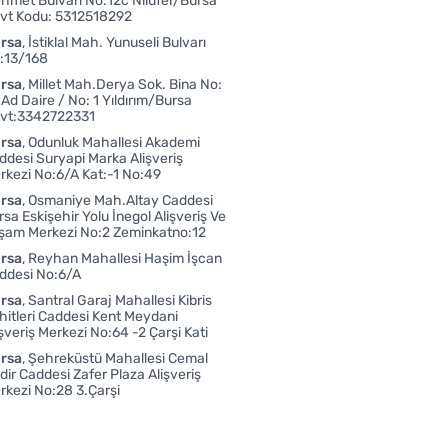
hmet Bulvarı No:12c Nilüfer/Bursa
vt Kodu: 5312518292
rsa
İstiklal Mah. Yunuseli Bulvarı
:13/168
rsa
Millet Mah.Derya Sok. Bina No:
 Ad Daire / No: 1 Yıldırım/Bursa
vt:3342722331
rsa
Odunluk Mahallesi Akademi
ddesi Suryapi Marka Alişveriş
rkezi No:6/A Kat:-1 No:49
rsa
Osmaniye Mah.Altay Caddesi
rsa Eskişehir Yolu İnegol Alişveriş Ve
şam Merkezi No:2 Zeminkatno:12
rsa
Reyhan Mahallesi Haşim İşcan
ddesi No:6/A
rsa
Santral Garaj Mahallesi Kibris
hitleri Caddesi Kent Meydani
işveriş Merkezi No:64 -2 Çarşi Kati
rsa
Şehreküstü Mahallesi Cemal
dir Caddesi Zafer Plaza Alişveriş
rkezi No:28 3.Çarşi