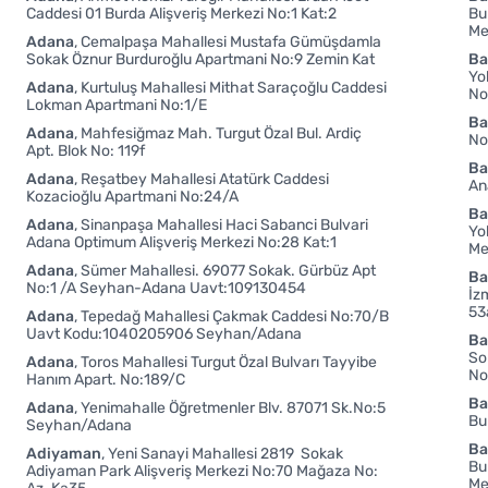
Caddesi 01 Burda Alişveriş Merkezi No:1 Kat:2
Bu
Me
Adana
Cemalpaşa Mahallesi Mustafa Gümüşdamla
Sokak Öznur Burduroğlu Apartmani No:9 Zemin Kat
Ba
Yo
Adana
Kurtuluş Mahallesi Mithat Saraçoğlu Caddesi
No
Lokman Apartmani No:1/E
Ba
Adana
Mahfesiğmaz Mah. Turgut Özal Bul. Ardiç
No
Apt. Blok No: 119f
Ba
Adana
Reşatbey Mahallesi Atatürk Caddesi
An
Kozacioğlu Apartmani No:24/A
Ba
Adana
Sinanpaşa Mahallesi Haci Sabanci Bulvari
Yo
Adana Optimum Alişveriş Merkezi No:28 Kat:1
Me
Adana
Sümer Mahallesi. 69077 Sokak. Gürbüz Apt
Ba
No:1 /A Seyhan-Adana Uavt:109130454
İz
53
Adana
Tepedağ Mahallesi Çakmak Caddesi No:70/B
Uavt Kodu:1040205906 Seyhan/Adana
Ba
So
Adana
Toros Mahallesi Turgut Özal Bulvarı Tayyibe
No
Hanım Apart. No:189/C
Ba
Adana
Yenimahalle Öğretmenler Blv. 87071 Sk.No:5
Bu
Seyhan/Adana
B
Adiyaman
Yeni Sanayi Mahallesi 2819 Sokak
Bu
Adiyaman Park Alişveriş Merkezi No:70 Mağaza No:
Me