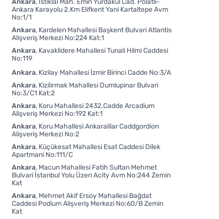
Ankara
İstiklal Mah. Emin Yurdakul Cad. Polatli-
Ankara Karayolu 2.Km Elifkent Yani Kartaltepe Avm
No:1/1
Ankara
Kardelen Mahallesi Başkent Bulvari Atlantis
Alişveriş Merkezi No:224 Kat:1
Ankara
Kavaklidere Mahallesi Tunali Hilmi Caddesi
No:119
Ankara
Kizilay Mahallesi İzmir Birinci Cadde No:3/A
Ankara
Kizilirmak Mahallesi Dumlupinar Bulvari
No:3/C1 Kat:2
Ankara
Koru Mahallesi 2432.Cadde Arcadium
Alişveriş Merkezi No:192 Kat:1
Ankara
Koru Mahallesi Ankaralilar Caddgordion
Alişveriş Merkezi No:2
Ankara
Küçükesat Mahallesi Esat Caddesi Dilek
Apartmani No:111/C
Ankara
Macun Mahallesi Fatih Sultan Mehmet
Bulvari İstanbul Yolu Üzeri Acity Avm No:244 Zemin
Kat
Ankara
Mehmet Akif Ersoy Mahallesi Bağdat
Caddesi Podium Alişveriş Merkezi No:60/B Zemin
Kat