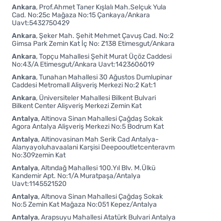
Ankara
Prof.Ahmet Taner Kışlalı Mah.Selçuk Yula
Cad. No:25c Mağaza No:15 Çankaya/Ankara
Uavt:5432750429
Ankara
Şeker Mah. Şehit Mehmet Çavuş Cad. No:2
Gimsa Park Zemin Kat İç No: Z138 Etimesgut/Ankara
Ankara
Topçu Mahallesi Şehit Murat Üçöz Caddesi
No:43/A Etimesgut/Ankara Uavt:1423606019
Ankara
Tunahan Mahallesi 30 Ağustos Dumlupinar
Caddesi Metromall Alişveriş Merkezi No:2 Kat:1
Ankara
Üniversiteler Mahallesi Bilkent Bulvari
Bilkent Center Alişveriş Merkezi Zemin Kat
Antalya
Altinova Sinan Mahallesi Çağdaş Sokak
Agora Antalya Alişveriş Merkezi No:5 Bodrum Kat
Antalya
Altinovasinan Mah Serik Cad Antalya-
Alanyayoluhavaalani Karşisi Deepooutletcenteravm
No:309zemin Kat
Antalya
Altındağ Mahallesi 100.Yıl Blv. M.Ülkü
Kandemir Apt. No:1/A Muratpaşa/Antalya
Uavt:1145521520
Antalya
Altınova Sinan Mahallesi Çağdaş Sokak
No:5 Zemin Kat Mağaza No:051 Kepez/Antalya
Antalya
Arapsuyu Mahallesi Atatürk Bulvari Antalya