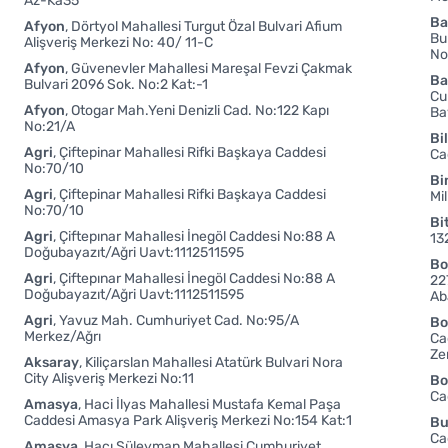
Az-Ka35
B
Afyon
Dörtyol Mahallesi Turgut Özal Bulvari Afium
Bu
Alişveriş Merkezi No: 40/ 11-C
No
Afyon
Güvenevler Mahallesi Mareşal Fevzi Çakmak
Ba
Bulvari 2096 Sok. No:2 Kat:-1
Cu
Afyon
Otogar Mah.Yeni Denizli Cad. No:122 Kapı
Ba
No:21/A
Bi
Agri
Çiftepinar Mahallesi Rifki Başkaya Caddesi
Ca
No:70/10
Bi
Agri
Çiftepinar Mahallesi Rifki Başkaya Caddesi
Mi
No:70/10
Bit
Agri
Çiftepınar Mahallesi İnegöl Caddesi No:88 A
13
Doğubayazıt/Ağri Uavt:1112511595
Bo
Agri
Çiftepınar Mahallesi İnegöl Caddesi No:88 A
22
Doğubayazıt/Ağri Uavt:1112511595
Ab
Agri
Yavuz Mah. Cumhuriyet Cad. No:95/A
Bo
Merkez/Ağrı
Ca
Ze
Aksaray
Kiliçarslan Mahallesi Atatürk Bulvari Nora
City Alişveriş Merkezi No:11
Bo
Ca
Amasya
Haci İlyas Mahallesi Mustafa Kemal Paşa
Caddesi Amasya Park Alişveriş Merkezi No:154 Kat:1
Bu
Ca
Amasya
Hacı Süleyman Mahallesi Cumhuriyet