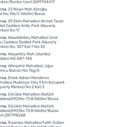
rkez/Burdur Uavt:2691744417
rsa
23 Nisan Mah.Köroğlu
d.No:15b/C Nilüfer/Bursa
rsa
29 Ekim Mahallesi Ahmet Taner
lali Caddesi Ardiç Park Alişveriş
rkezi No:17
rsa
Alaaddinbey Mahallesi İzmir
lu Caddesi Özdilek Park Alişveriş
rkezi No: 307 Kat:1 No:33
rsa
Alaşarköy Mah.Istanbul
ddesi N0:487-145
rsa
Altınşehir Mahallesi, Uğur
mcu Bulvarı No:76g/A
rsa
Emek Adnan Menderes
hallesi Mudanya Yolu 9.Km Korupark
işveriş Merkezi No:2 Kat:3
rsa
Görükle Mahallesi Atatürk
ddesi(490)No:73:B Nilüfer/Bursa
rsa
Görükle Mahallesi Atatürk
ddesi(490)No:73:B Nilüfer/Bursa
vt:287798268
rsa
İhsaniye Mahallesi Fatih Sultan