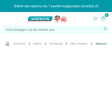
Online'dan sipariş ver, 1 saatte mağazadan ücretsiz al!
0
Ana Sayfa
Makyaj
Yüz Makyajı
Allık ve Paletler
Deborah Allık