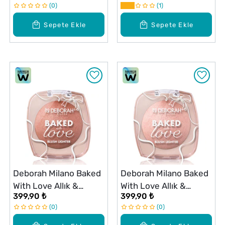
0
1
Sepete Ekle
Sepete Ekle
Deborah Milano Baked
Deborah Milano Baked
With Love Allık &
With Love Allık &
399,90 ₺
399,90 ₺
Aydınlatıcı 03
Aydınlatıcı 01
0
0