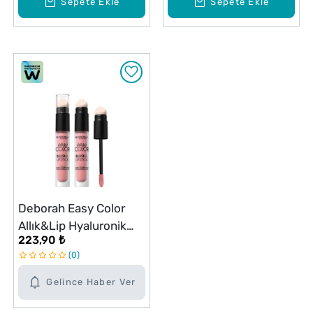
Sepete Ekle
Sepete Ekle
Deborah Easy Color
Allık&Lip Hyaluronik
223,90 ₺
Asit No: 01
0
Gelince Haber Ver