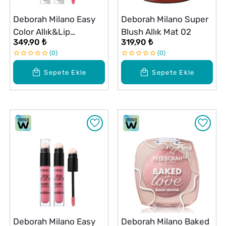
Deborah Milano Easy
Deborah Milano Super
Color Allık&Lip
Blush Allık Mat 02
349,90 ₺
319,90 ₺
Hyaluronik Asit No: 03
0
0
Sepete Ekle
Sepete Ekle
Deborah Milano Easy
Deborah Milano Baked