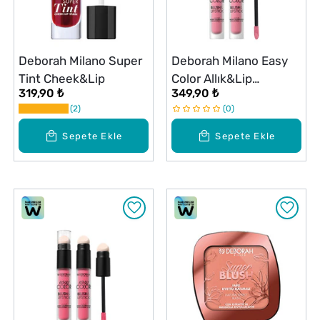
Deborah Milano Super
Deborah Milano Easy
Tint Cheek&Lip
Color Allık&Lip
319,90 ₺
349,90 ₺
Hyaluronik Asit No: 02
2
0
Sepete Ekle
Sepete Ekle