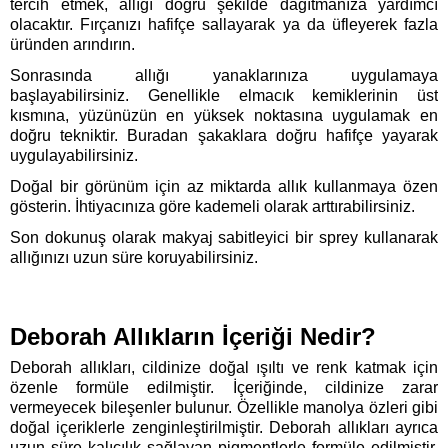
tercih etmek, allığı doğru şekilde dağıtmanıza yardımcı 
olacaktır. Fırçanızı hafifçe sallayarak ya da üfleyerek fazla 
üründen arındırın. 
Sonrasında allığı yanaklarınıza uygulamaya 
başlayabilirsiniz. Genellikle elmacık kemiklerinin üst 
kısmına, yüzünüzün en yüksek noktasına uygulamak en 
doğru tekniktir. Buradan şakaklara doğru hafifçe yayarak 
uygulayabilirsiniz. 
Doğal bir görünüm için az miktarda allık kullanmaya özen 
gösterin. İhtiyacınıza göre kademeli olarak arttırabilirsiniz. 
Son dokunuş olarak makyaj sabitleyici bir sprey kullanarak 
allığınızı uzun süre koruyabilirsiniz. 
Deborah Allıkların İçeriği Nedir?
Deborah allıkları, cildinize doğal ışıltı ve renk katmak için 
özenle formüle edilmiştir. İçeriğinde, cildinize zarar 
vermeyecek bileşenler bulunur. Özellikle manolya özleri gibi 
doğal içeriklerle zenginleştirilmiştir. Deborah allıkları ayrıca 
uzun süre kalıcılık sağlayan pigmentlerle formüle edilmiştir. 