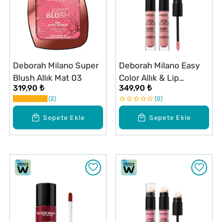
Deborah Milano Super
Deborah Milano Easy
Blush Allık Mat 03
Color Allık & Lip
319,90 ₺
349,90 ₺
Hyaluronik Asit No: 07
2
0
Sepete Ekle
Sepete Ekle