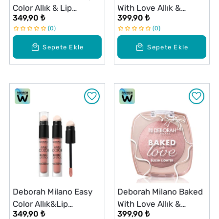
Color Allık & Lip
With Love Allık &
349,90 ₺
399,90 ₺
Hyaluronik Asit No: 06
Aydınlatıcı 04
0
0
Sepete Ekle
Sepete Ekle
Deborah Milano Easy
Deborah Milano Baked
Color Allık&Lip
With Love Allık &
349,90 ₺
399,90 ₺
Hyaluronik Asit No: 04
Aydınlatıcı 02