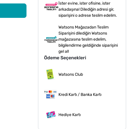
İster evine, ister ofisine, ister
arkadaşına! Dilediğin adresi gir,
siparişini o adrese teslim edelim.
Watsons Mağazadan Teslim
Siparişini dilediğin Watsons
mağazasına teslim edelim,
bilgilendirme geldiğinde siparişini
gel al!
Ödeme Seçenekleri
Watsons Club
Kredi Kartı / Banka Kartı
Hediye Kartı