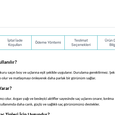
İptal İade
Teslimat
Ürün 
Ödeme Yöntemi
Koşulları
Seçenekleri
Bilg
llanılır?
a kuru saçın boy ve uçlarına eşit şekilde uygulanır. Durulama gerektirmez. Şek
cı olur ve matlaşmayı önleyerek daha parlak bir görünüm sağlar.
Yarar?
olur. Argan yağı ve besleyici aktifler sayesinde saç uçlarını onarır, kırılma 
kullanımda daha canlı, güçlü ve sağlıklı saç görünümünü destekler.
aç Tipleri İçin Uygundur?