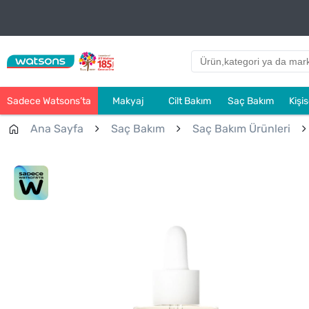
Sadece Watsons’ta
Makyaj
Cilt Bakım
Saç Bakım
Kişi
Ana Sayfa
Saç Bakım
Saç Bakım Ürünleri