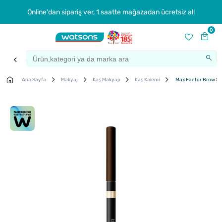
Online'dan sipariş ver, 1 saatte mağazadan ücretsiz al!
0
Ana Sayfa
Makyaj
Kaş Makyajı
Kaş Kalemi
Max Factor Brow Sh