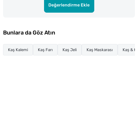
Değerlendirme Ekle
Bunlara da Göz Atın
Kaş Kalemi
Kaş Farı
Kaş Jeli
Kaş Maskarası
Kaş & K