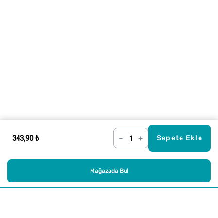
343,90 ₺
–
+
Sepete Ekle
Mağazada Bul