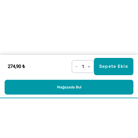
274,90 ₺
–
+
Sepete Ekle
Mağazada Bul