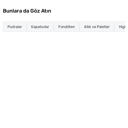
Bunlara da Göz Atın
Pudralar
Kapatıcılar
Fondöten
Allık ve Paletler
Highl