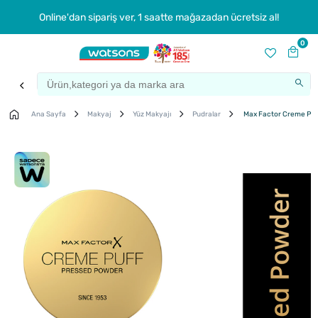
Online'dan sipariş ver, 1 saatte mağazadan ücretsiz al!
0
Ana Sayfa
Makyaj
Yüz Makyajı
Pudralar
Max Factor Creme Puff 