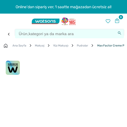
Online'dan sipariş ver, 1 saatte mağazadan ücretsiz al!
0
Ana Sayfa
Makyaj
Yüz Makyajı
Pudralar
Max Factor Creme Puff 