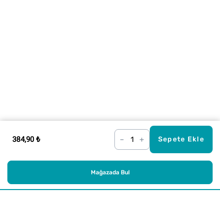
384,90 ₺
–
+
Sepete Ekle
Mağazada Bul