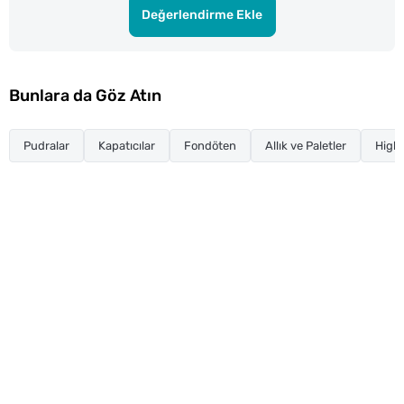
Değerlendirme Ekle
Bunlara da Göz Atın
Pudralar
Kapatıcılar
Fondöten
Allık ve Paletler
Highl