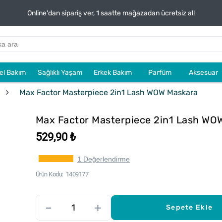
Online'dan sipariş ver, 1 saatte mağazadan ücretsiz al!
sel Bakım
Sağlıklı Yaşam
Erkek Bakım
Parfüm
Aksesuar
Max Factor Masterpiece 2in1 Lash WOW Maskara
Max Factor Masterpiece 2in1 Lash WO
529,90 ₺
1 Değerlendirme
Ürün Kodu
1409177
–
+
Sepete Ekle