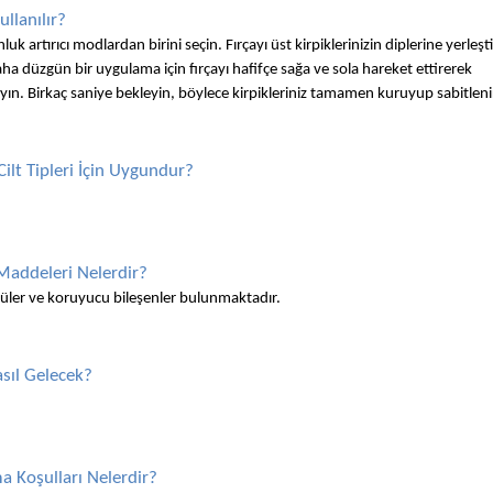
llanılır?
rtırıcı modlardan birini seçin. Fırçayı üst kirpiklerinizin diplerine yerleştir
ha düzgün bir uygulama için fırçayı hafifçe sağa ve sola hareket ettirerek 
ayın. Birkaç saniye bekleyin, böylece kirpikleriniz tamamen kuruyup sabitleni
lt Tipleri İçin Uygundur?
addeleri Nelerdir?
cüler ve koruyucu bileşenler bulunmaktadır. 
sıl Gelecek?
 Koşulları Nelerdir?