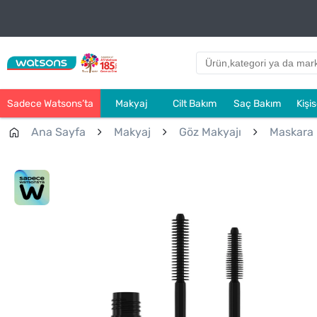
Sadece Watsons’ta
Makyaj
Cilt Bakım
Saç Bakım
Kişi
Ana Sayfa
Makyaj
Göz Makyajı
Maskara