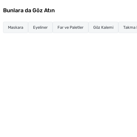
Bunlara da Göz Atın
Maskara
Eyeliner
Far ve Paletler
Göz Kalemi
Takma K