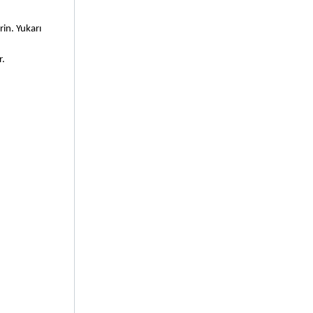
in. Yukarı 
r.