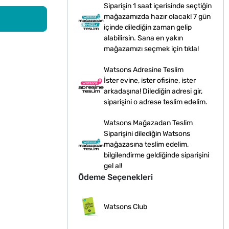
Siparişin 1 saat içerisinde seçtiğin
mağazamızda hazır olacak! 7 gün
içinde dilediğin zaman gelip
alabilirsin. Sana en yakın
mağazamızı seçmek için tıkla!
Watsons Adresine Teslim
İster evine, ister ofisine, ister
arkadaşına! Dilediğin adresi gir,
siparişini o adrese teslim edelim.
Watsons Mağazadan Teslim
Siparişini dilediğin Watsons
mağazasına teslim edelim,
bilgilendirme geldiğinde siparişini
gel al!
Ödeme Seçenekleri
Watsons Club