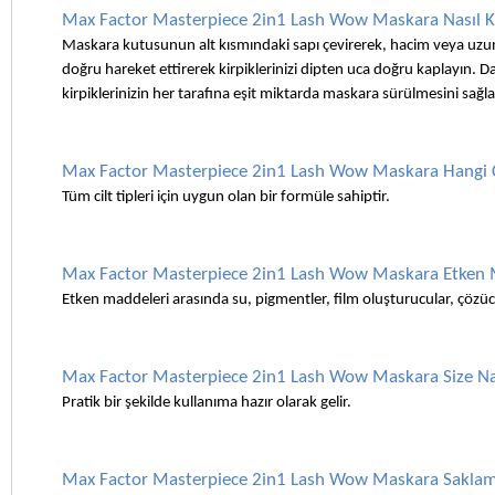
Max Factor Masterpiece 2in1 Lash Wow Maskara Nasıl Ku
Maskara kutusunun alt kısmındaki sapı çevirerek, hacim veya uzunluk a
doğru hareket ettirerek kirpiklerinizi dipten uca doğru kaplayın. Da
kirpiklerinizin her tarafına eşit miktarda maskara sürülmesini sağl
Max Factor Masterpiece 2in1 Lash Wow Maskara Hangi Ci
Tüm cilt tipleri için uygun olan bir formüle sahiptir.
Max Factor Masterpiece 2in1 Lash Wow Maskara Etken M
Etken maddeleri arasında su, pigmentler, film oluşturucular, çözü
Max Factor Masterpiece 2in1 Lash Wow Maskara Size Na
Pratik bir şekilde kullanıma hazır olarak gelir.   
Max Factor Masterpiece 2in1 Lash Wow Maskara Saklama