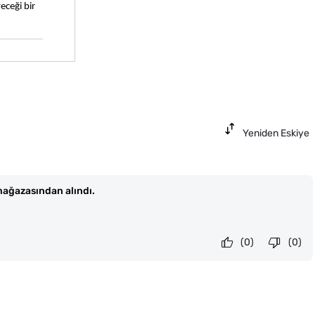
ceği bir 
Yeniden Eskiye
ağazasından alındı.
(0)
(0)