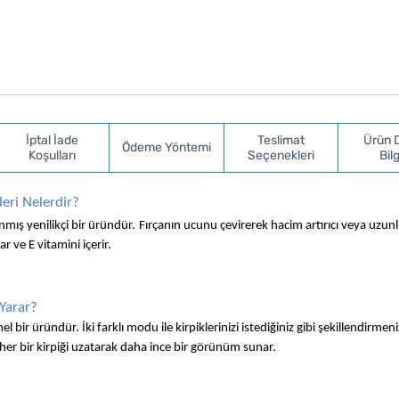
İptal İade
Teslimat
Ürün 
Ödeme Yöntemi
Koşulları
Seçenekleri
Bilg
eri Nelerdir?
mış yenilikçi bir üründür.
Fırçanın ucunu çevirerek hacim artırıcı veya uzunluk
r ve E vitamini içerir.
Yarar?
ir üründür. İki farklı modu ile kirpiklerinizi istediğiniz gibi şekillendirmeni
 her bir kirpiği uzatarak daha ince bir görünüm sunar.