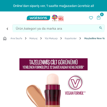
Online'dan sipariş ver, 1 saatte mağazadan ücretsiz al!
0
Ana Sayfa
Makyaj
Yüz Makyajı
Kapatıcılar
Maybelline New York 