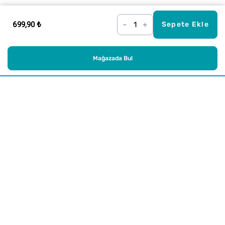
699,90 ₺
–
+
Sepete Ekle
Mağazada Bul
Alışveriş
Kurumsal
Watsons Club