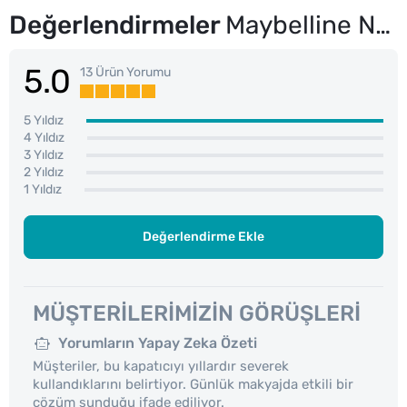
Değerlendirmeler
Maybelline New York Instant Anti Age Eraser Kapatıcı No: 02 Nude
5.0
13 Ürün Yorumu
5 Yıldız
4 Yıldız
3 Yıldız
2 Yıldız
1 Yıldız
Değerlendirme Ekle
MÜŞTERILERIMIZIN GÖRÜŞLERI
Yorumların Yapay Zeka Özeti
Müşteriler, bu kapatıcıyı yıllardır severek
kullandıklarını belirtiyor. Günlük makyajda etkili bir
çözüm sunduğu ifade ediliyor.