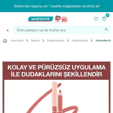
Online'dan sipariş ver, 1 saatte mağazadan ücretsiz al!
0
Ana Sayfa
Makyaj
Dudak Makyajı
Dudak Kalemi
Maybelline New