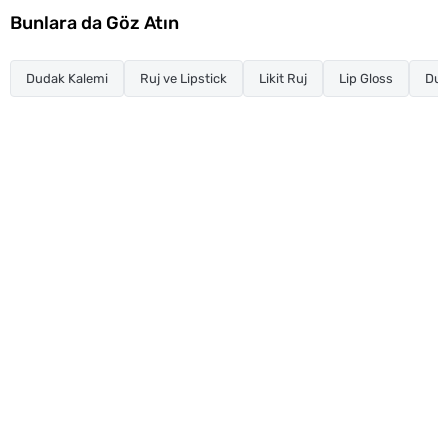
Bunlara da Göz Atın
Dudak Kalemi
Ruj ve Lipstick
Likit Ruj
Lip Gloss
Dud