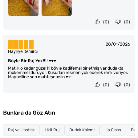
(0)
(0)
28/01/2026
Hayriye Demirci
Böyle Bir Ruj Yok!!!! ♥️♥️♥️
Matlık o kadar güzel ki böyle kadifemsi bir etmiş var dudakta
mükemmel duruyor. Kusurları resmen yok ederek renk veriyor.
Maybelline sen muhteşemsin ♥️✨
(0)
(0)
Bunlara da Göz Atın
Ruj ve Lipstick
Likit Ruj
Dudak Kalemi
Lip Gloss
Dud