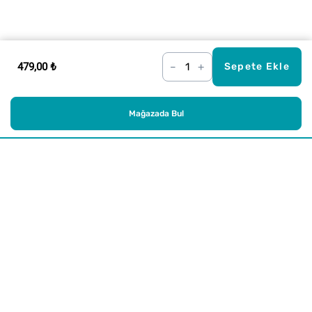
479,00 ₺
–
+
Sepete Ekle
Mağazada Bul
Alışveriş
Kurumsal