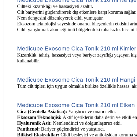
Ciltteki kızarıklığı ve hassasiyeti azaltır.
Cilt bariyerini güçlendirerek dış etkenlere karşı koruma sağlar.
Nem dengesini düzenleyerek cildi yumuşatır.
Eksozom teknolojisi sayesinde onarıcı bileşenlerin etkisini artır
Cildi yatıştırarak akne eğilimli bölgelerdeki rahatsızlık hissini ha
Medicube Exosome Cica Tonik 210 ml Kimler
Kızarıklık, tahriş, hassasiyet veya bariyer zayıflığı yaşayan kiş
kullanabilir.
Medicube Exosome Cica Tonik 210 ml Hangi Ci
Tüm cilt tipleri için uygun olmakla birlikte özellikle hassas, ak
Medicube Exosome Cica Tonik 210 ml Etken M
Cica (Centella Asiatica):
 Yatıştırıcı ve onarıcı etki.
Eksozom Teknolojisi:
 Aktif içeriklerin daha derin ve etkili e
Hyaluronik Asit:
 Nemlendirici ve dolgunlaştırıcı etki.
Panthenol:
 Bariyer güçlendirici ve yatıştırıcı.
Bitkisel Ekstraktlar:
 Cildi besleyici ve antioksidan koruma s