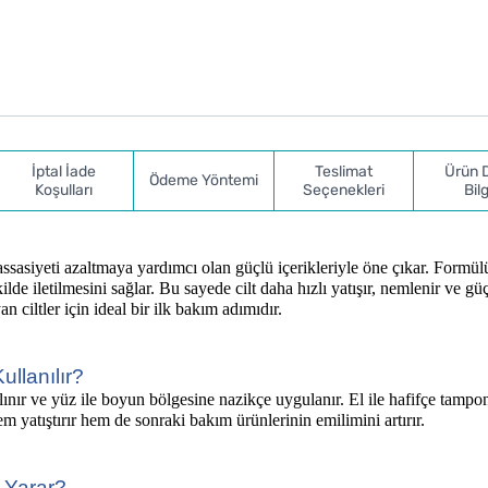
İptal İade
Teslimat
Ürün 
Ödeme Yöntemi
Koşulları
Seçenekleri
Bilg
asiyeti azaltmaya yardımcı olan güçlü içerikleriyle öne çıkar. Formülü
ilde iletilmesini sağlar. Bu sayede cilt daha hızlı yatışır, nemlenir ve güçl
n ciltler için ideal bir ilk bakım adımıdır.
llanılır?
ınır ve yüz ile boyun bölgesine nazikçe uygulanır. El ile hafifçe tampon
em yatıştırır hem de sonraki bakım ürünlerinin emilimini artırır.
 Yarar?