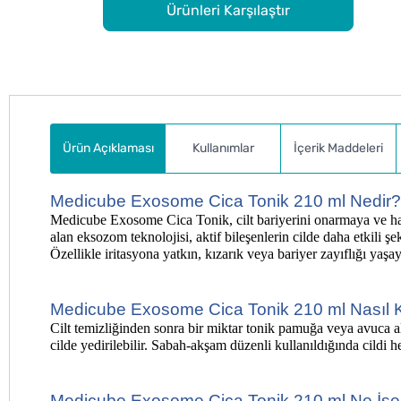
Ürünleri Karşılaştır
Ürün Açıklaması
Kullanımlar
İçerik Maddeleri
Medicube Exosome Cica Tonik 210 ml Nedir?
Medicube Exosome Cica Tonik, cilt bariyerini onarmaya ve hass
alan eksozom teknolojisi, aktif bileşenlerin cilde daha etkili şek
Özellikle iritasyona yatkın, kızarık veya bariyer zayıflığı yaşaya
Medicube Exosome Cica Tonik 210 ml Nasıl Ku
Cilt temizliğinden sonra bir miktar tonik pamuğa veya avuca al
cilde yedirilebilir. Sabah-akşam düzenli kullanıldığında cildi h
Medicube Exosome Cica Tonik 210 ml Ne İşe