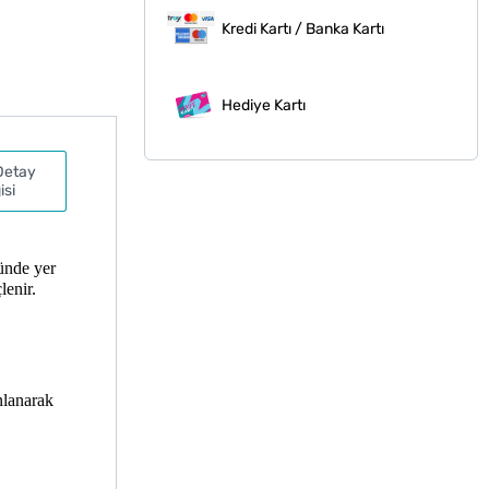
Kredi Kartı / Banka Kartı
Hediye Kartı
Detay
isi
nde yer 
enir. 
lanarak 