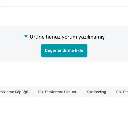
Ürüne henüz yorum yazılmamış
Değerlendirme Ekle
emizleme Köpüğü
Yüz Temizleme Sabunu
Yüz Peeling
Yüz Te