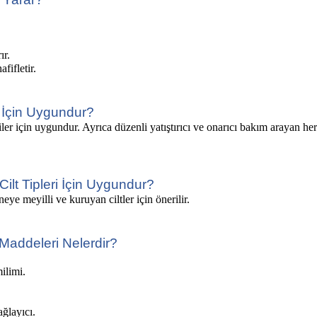
ır.
fifletir.
 İçin Uygundur?
iler için uygundur. Ayrıca düzenli yatıştırıcı ve onarıcı bakım arayan her
lt Tipleri İçin Uygundur?
neye meyilli ve kuruyan ciltler için önerilir.
addeleri Nelerdir?
milimi.
ağlayıcı.