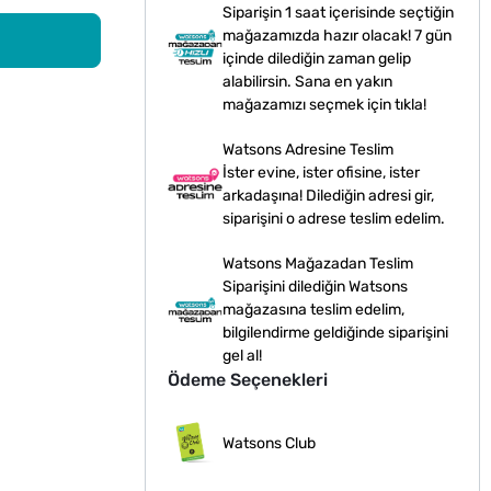
Siparişin 1 saat içerisinde seçtiğin
mağazamızda hazır olacak! 7 gün
içinde dilediğin zaman gelip
alabilirsin. Sana en yakın
mağazamızı seçmek için tıkla!
Watsons Adresine Teslim
İster evine, ister ofisine, ister
arkadaşına! Dilediğin adresi gir,
siparişini o adrese teslim edelim.
Watsons Mağazadan Teslim
Siparişini dilediğin Watsons
mağazasına teslim edelim,
bilgilendirme geldiğinde siparişini
gel al!
Ödeme Seçenekleri
Watsons Club