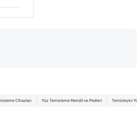
mizleme Cihazları
Yüz Temizleme Mendil ve Pedleri
Temizleyici Yüz