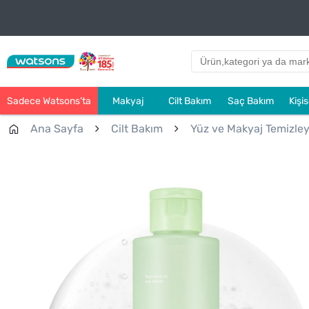
Sadece Watsons’ta
Makyaj
Cilt Bakım
Saç Bakım
Kişi
Ana Sayfa
Cilt Bakım
Yüz ve Makyaj Temizleyi