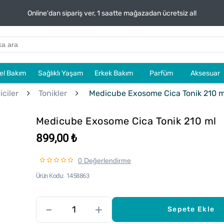
Online'dan sipariş ver, 1 saatte mağazadan ücretsiz al!
sel Bakım
Sağlıklı Yaşam
Erkek Bakım
Parfüm
Aksesuar
ciler
Tonikler
Medicube Exosome Cica Tonik 210 m
Medicube Exosome Cica Tonik 210 ml
899,00 ₺
0 Değerlendirme
Ürün Kodu
1458863
–
+
Sepete Ekle