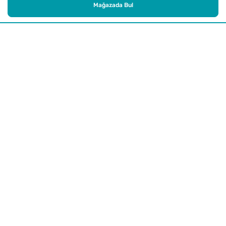
Mağazada Bul
Alışveriş
Kurumsal
Watsons Club
Yardım
Yasal