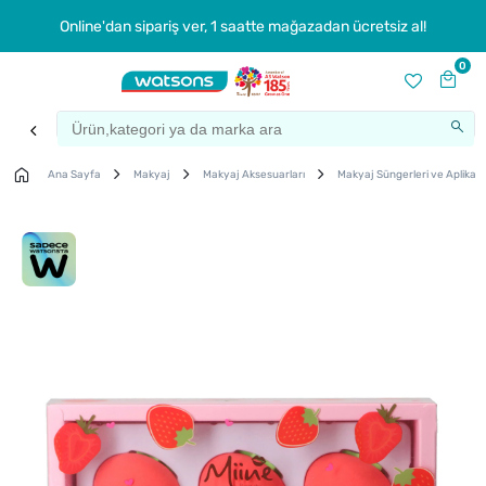
Online'dan sipariş ver, 1 saatte mağazadan ücretsiz al!
0
Ana Sayfa
Makyaj
Makyaj Aksesuarları
Makyaj Süngerleri ve Aplikatö