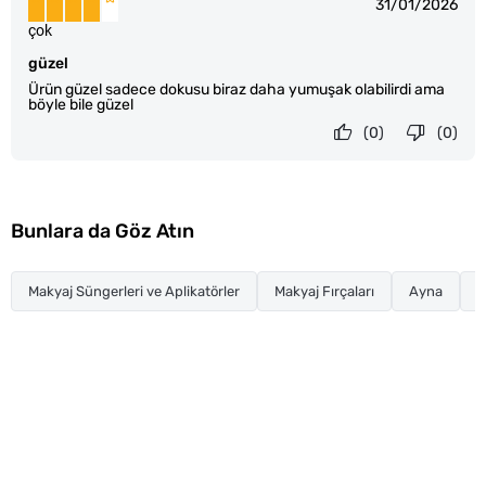
31/01/2026
çok
güzel
Ürün güzel sadece dokusu biraz daha yumuşak olabilirdi ama
böyle bile güzel
(0)
(0)
Bunlara da Göz Atın
Makyaj Süngerleri ve Aplikatörler
Makyaj Fırçaları
Ayna
C