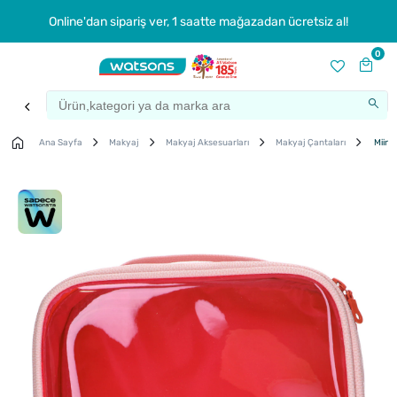
Online'dan sipariş ver, 1 saatte mağazadan ücretsiz al!
0
Ana Sayfa
Makyaj
Makyaj Aksesuarları
Makyaj Çantaları
Miine