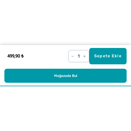
499,90 ₺
–
+
Sepete Ekle
Mağazada Bul