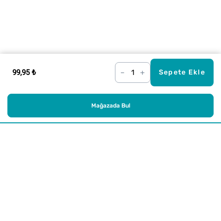
99,95 ₺
–
+
Sepete Ekle
Mağazada Bul
Alışveriş