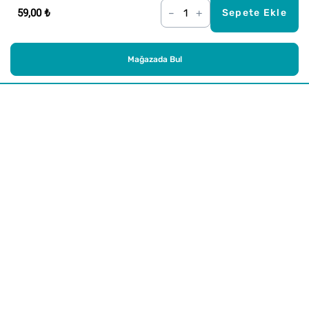
59,00 ₺
–
+
Sepete Ekle
Mağazada Bul
Alışveriş
Kurumsal
Watsons Club