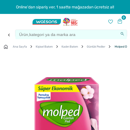
Online'dan sipariş ver, 1 saatte mağazadan ücretsiz al!
0
Ana Sayfa
Kişisel Bakım
Kadın Bakım
Günlük Pedler
Molped Dail