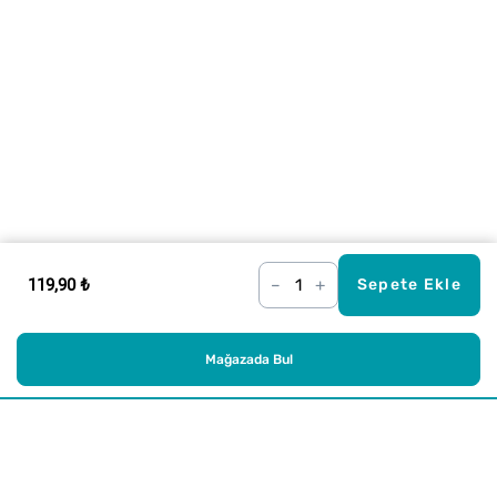
119,90 ₺
–
+
Sepete Ekle
Mağazada Bul