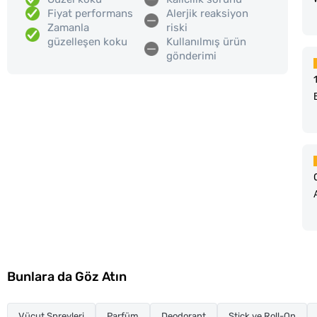
Fiyat performans
Alerjik reaksiyon
Zamanla
riski
güzelleşen koku
Kullanılmış ürün
gönderimi
Bunlara da Göz Atın
Vücut Spreyleri
Parfüm
Deodorant
Stick ve Roll-On