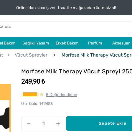
Online'dan sipariş ver, 1 saatte mağazadan ücretsiz al!
sel Bakım
Sağlıklı Yaşam
Erkek Bakım
Parfüm
Aksesuar
nt
Vücut Spreyleri
Morfose Milk Therapy Vücut Spr
Morfose Milk Therapy Vücut Spreyi 25
249,90 ₺
6 Değerlendirme
Ürün Kodu
1419838
–
+
Sepete Ekle