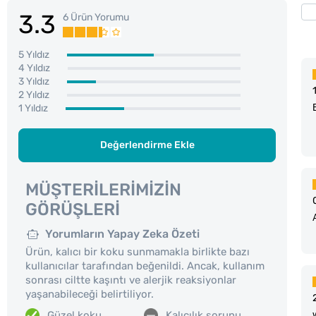
3.3
6 Ürün Yorumu
5 Yıldız
4 Yıldız
3 Yıldız
2 Yıldız
1 Yıldız
Değerlendirme Ekle
MÜŞTERILERIMIZIN
GÖRÜŞLERI
Yorumların Yapay Zeka Özeti
Ürün, kalıcı bir koku sunmamakla birlikte bazı
kullanıcılar tarafından beğenildi. Ancak, kullanım
sonrası ciltte kaşıntı ve alerjik reaksiyonlar
yaşanabileceği belirtiliyor.
Güzel koku
Kalıcılık sorunu