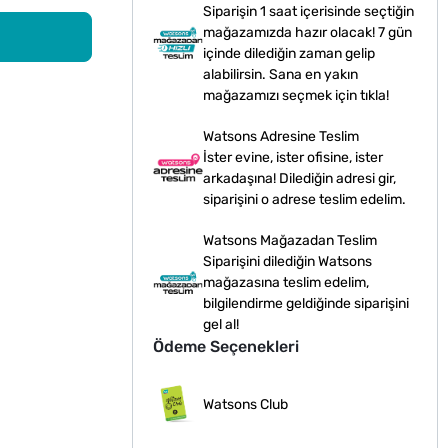
Siparişin 1 saat içerisinde seçtiğin
mağazamızda hazır olacak! 7 gün
içinde dilediğin zaman gelip
alabilirsin. Sana en yakın
mağazamızı seçmek için tıkla!
Watsons Adresine Teslim
İster evine, ister ofisine, ister
arkadaşına! Dilediğin adresi gir,
siparişini o adrese teslim edelim.
Watsons Mağazadan Teslim
Siparişini dilediğin Watsons
mağazasına teslim edelim,
bilgilendirme geldiğinde siparişini
gel al!
Ödeme Seçenekleri
Watsons Club