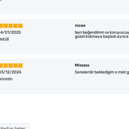
nicee
14/01/2025
ben beğendimm ısı koruyucuyla
güzel kokmaya başladı ayrıca ka
Betüll
Misssss
03/12/2024
Senelerdir bekledigim o mist 
Anonim
Parfüm Setleri