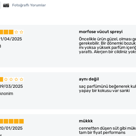
Fotoğraflı Yorumlar
morfose vücut spreyi
11/04/2025
Öncelikle ürün güzel, olması ge
gerekebilir. Bir dönemki boz
B
mı yoksa yüksek parfüm içeriği
yarattı. Alerjen bir cildiniz yoks
aynı değil
09/03/2025
saç parfümünü beğenerek kulla
yapay bir kokusu var sanki
Anonim
mükkk
20/01/2025
cennetten düşen süt gibi mük
tam bir fiyat performans
w