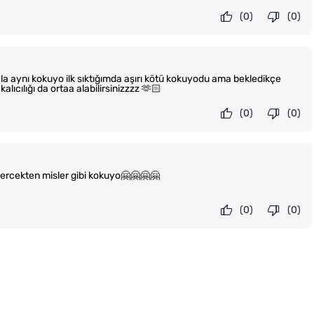
(0)
(0)
 aynı kokuyo ilk sıktığımda aşırı kötü kokuyodu ama bekledikçe
lıcılığı da ortaa alabilirsinizzzz 🫶🏻
(0)
(0)
gercekten misler gibi kokuyo🤗🤗🤗🤗
(0)
(0)