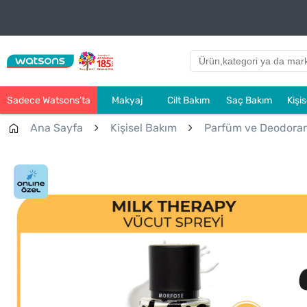
Sadece Watsons’ta
Makyaj
Cilt Bakım
Saç Bakım
Kişi
Ana Sayfa
Kişisel Bakım
Parfüm ve Deodora