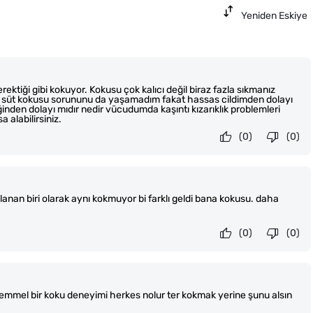
Yeniden Eskiye
rektiği gibi kokuyor. Kokusu çok kalıcı değil biraz fazla sıkmanız
uk süt kokusu sorununu da yaşamadım fakat hassas cildimden dolayı
nden dolayı mıdır nedir vücudumda kaşıntı kızarıklık problemleri
a alabilirsiniz.
(0)
(0)
nan biri olarak aynı kokmuyor bi farklı geldi bana kokusu. daha
(0)
(0)
emmel bir koku deneyimi herkes nolur ter kokmak yerine şunu alsın