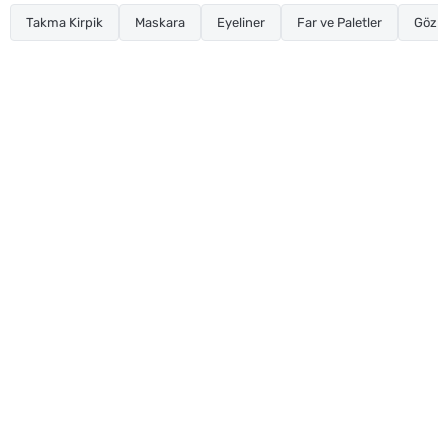
Takma Kirpik
Maskara
Eyeliner
Far ve Paletler
Göz K