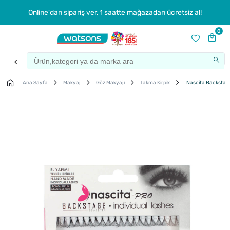
Online'dan sipariş ver, 1 saatte mağazadan ücretsiz al!
0
Ana Sayfa
Makyaj
Göz Makyajı
Takma Kirpik
Nascita Backstage