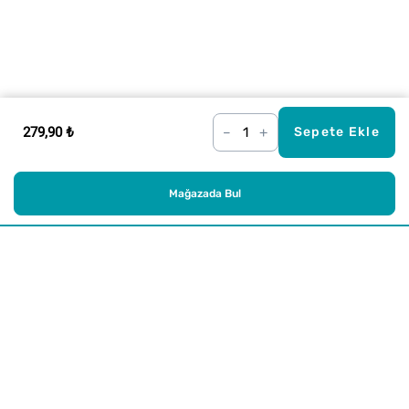
279,90 ₺
–
+
Sepete Ekle
Mağazada Bul
Alışveriş