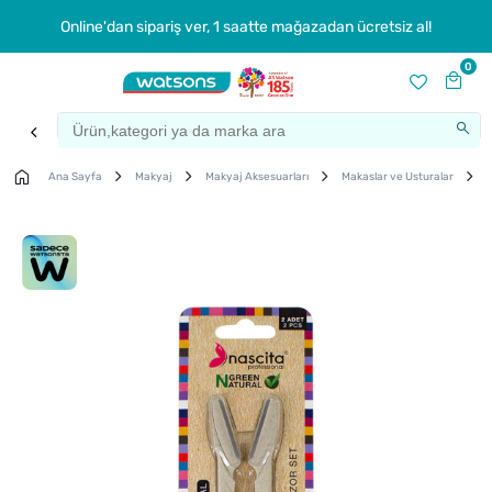
Online'dan sipariş ver, 1 saatte mağazadan ücretsiz al!
0
Ana Sayfa
Makyaj
Makyaj Aksesuarları
Makaslar ve Usturalar
N