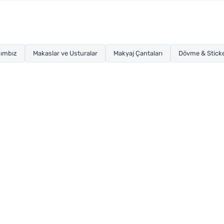
ımbız
Makaslar ve Usturalar
Makyaj Çantaları
Dövme & Stick