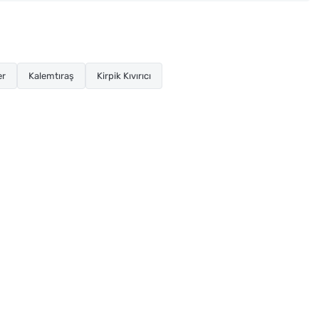
er
Kalemtıraş
Kirpik Kıvırıcı