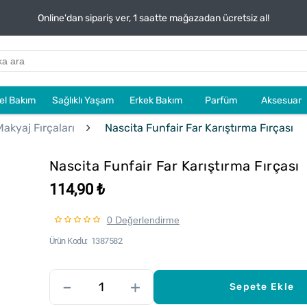
Online'dan sipariş ver, 1 saatte mağazadan ücretsiz al!
sel Bakım
Sağlıklı Yaşam
Erkek Bakım
Parfüm
Aksesuar
Makyaj Fırçaları
Nascita Funfair Far Karıştırma Fırçası
Nascita Funfair Far Karıştırma Fırçası
114,90 ₺
0 Değerlendirme
Ürün Kodu
1387582
–
+
Sepete Ekle