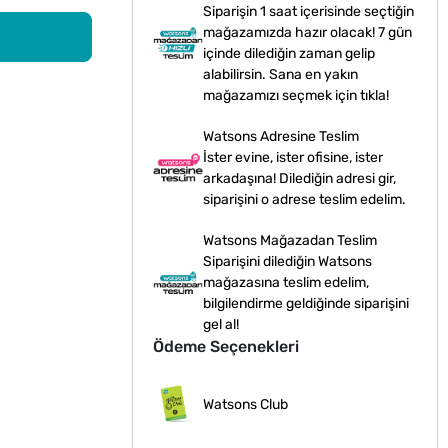
Siparişin 1 saat içerisinde seçtiğin
mağazamızda hazır olacak! 7 gün
içinde dilediğin zaman gelip
alabilirsin. Sana en yakın
mağazamızı seçmek için tıkla!
Watsons Adresine Teslim
İster evine, ister ofisine, ister
arkadaşına! Dilediğin adresi gir,
siparişini o adrese teslim edelim.
Watsons Mağazadan Teslim
Siparişini dilediğin Watsons
mağazasına teslim edelim,
bilgilendirme geldiğinde siparişini
gel al!
Ödeme Seçenekleri
Watsons Club