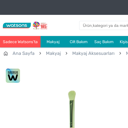
Sadece Watsons’ta
Makyaj
Cilt Bakım
Saç Bakım
Kişi
Ana Sayfa
Makyaj
Makyaj Aksesuarları