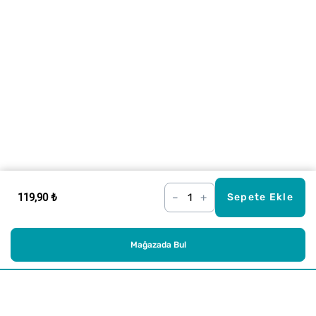
119,90 ₺
–
+
Sepete Ekle
Mağazada Bul