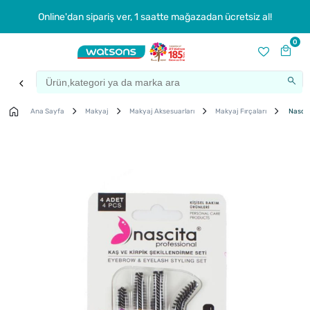
Online'dan sipariş ver, 1 saatte mağazadan ücretsiz al!
0
Ana Sayfa
Makyaj
Makyaj Aksesuarları
Makyaj Fırçaları
Nascita