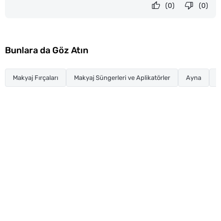
(0)
(0)
Bunlara da Göz Atın
Makyaj Fırçaları
Makyaj Süngerleri ve Aplikatörler
Ayna
C