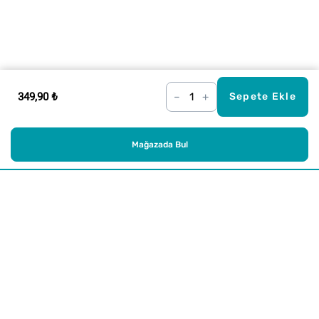
349,90 ₺
–
+
Sepete Ekle
Mağazada Bul
Alışveriş