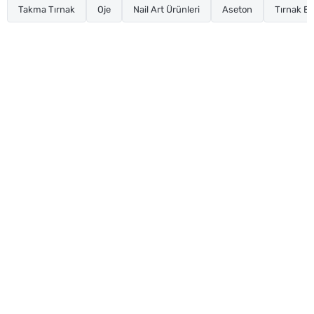
Takma Tırnak
Oje
Nail Art Ürünleri
Aseton
Tırnak Ba