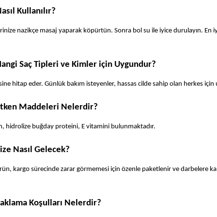
sıl Kullanılır?
nize nazikçe masaj yaparak köpürtün. Sonra bol su ile iyice durulayın. En iy
ngi Saç Tipleri ve Kimler için Uygundur?
itlesine hitap eder. Günlük bakım isteyenler, hassas cilde sahip olan herkes içi
tken Maddeleri Nelerdir?
in, hidrolize buğday proteini, E vitamini bulunmaktadır.
ize Nasıl Gelecek?
r. Ürün, kargo sürecinde zarar görmemesi için özenle paketlenir ve darbelere kar
aklama Koşulları Nelerdir?