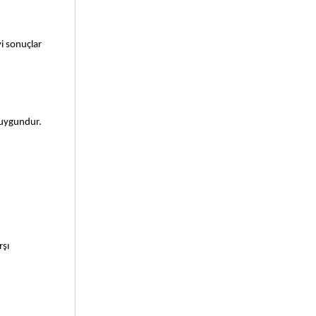
i sonuçlar 
n uygundur.
şı 