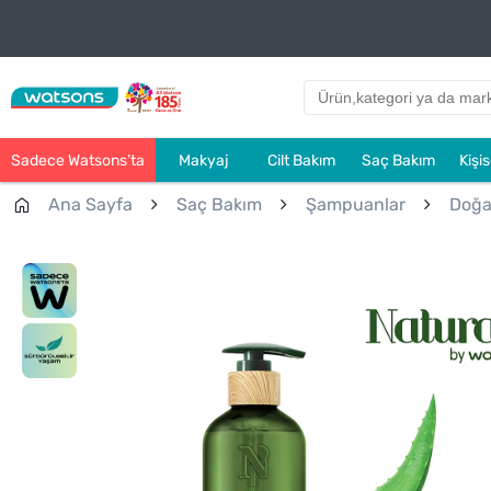
Sadece Watsons’ta
Makyaj
Cilt Bakım
Saç Bakım
Kişi
Ana Sayfa
Saç Bakım
Şampuanlar
Doğa