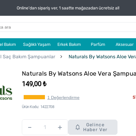
Online'dan sipariş ver, 1 saatte mağazadan ücretsiz al!
sel Bakım
Sağlıklı Yaşam
Erkek Bakım
Parfüm
Aksesuar
l Saç Bakım Şampuanlar
Naturals By Watsons Aloe Ve
Naturals By Watsons Aloe Vera Şampu
149,00 ₺
S
1 Değerlendirme
Ürün Kodu
1422708
Gelince
–
+
Haber Ver