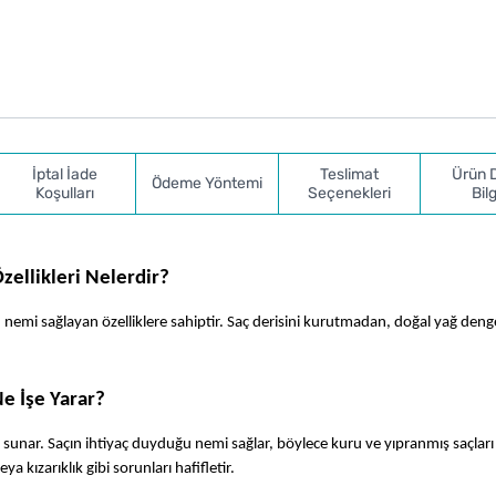
İptal İade
Teslimat
Ürün 
Ödeme Yöntemi
Koşulları
Seçenekleri
Bilg
ellikleri Nelerdir?
 nemi sağlayan özelliklere sahiptir. Saç derisini kurutmadan, doğal yağ denge
e İşe Yarar?
 sunar. Saçın ihtiyaç duyduğu nemi sağlar, böylece kuru ve yıpranmış saçları 
ya kızarıklık gibi sorunları hafifletir.