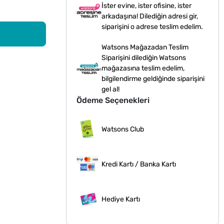
İster evine, ister ofisine, ister
arkadaşına! Dilediğin adresi gir,
siparişini o adrese teslim edelim.
Watsons Mağazadan Teslim
Siparişini dilediğin Watsons
mağazasına teslim edelim,
bilgilendirme geldiğinde siparişini
gel al!
Ödeme Seçenekleri
Watsons Club
Kredi Kartı / Banka Kartı
Hediye Kartı