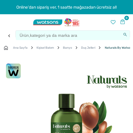
Online'dan sipariş ver, 1 saatte mağazadan ücretsiz al!
0
Ana Sayfa
Kişisel Bakım
Banyo
Duş Jelleri
Naturals By Watsons