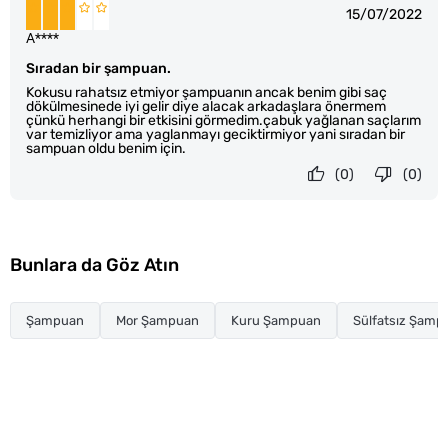
15/07/2022
A****
Sıradan bir şampuan.
Kokusu rahatsız etmiyor şampuanın ancak benim gibi saç
dökülmesinede iyi gelir diye alacak arkadaşlara önermem
çünkü herhangi bir etkisini görmedim.çabuk yağlanan saçlarım
var temizliyor ama yaglanmayı geciktirmiyor yani sıradan bir
sampuan oldu benim için.
(0)
(0)
Bunlara da Göz Atın
Şampuan
Mor Şampuan
Kuru Şampuan
Sülfatsız Şamp