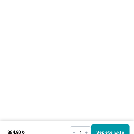
384,90 ₺
–
+
Sepete Ekle