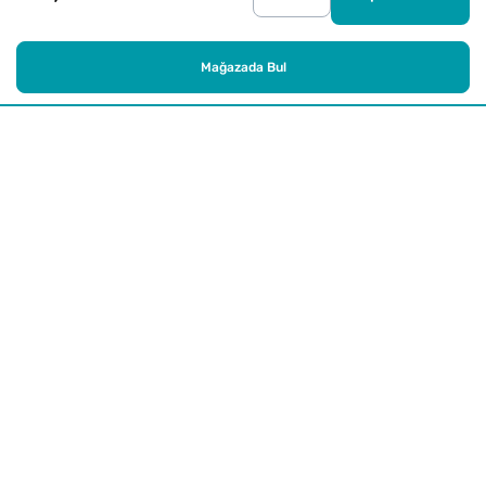
Mağazada Bul
Alışveriş
Kurumsal
Watsons Club
Yardım