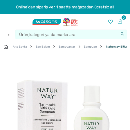
Online'dan sipariş ver, 1 saatte mağazadan ücretsiz al!
0
Ana Sayfa
Saç Bakım
Şampuanlar
Şampuan
Naturway Bitkise